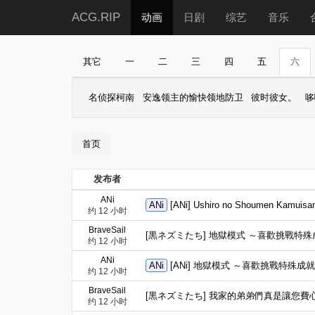
ACG.RIP
动画
日剧
综艺
音乐
其它
一
二
三
四
五
六
名侦探柯南
安逸领主的愉快领地防卫
彼时彼女。
哆
首页
发布者
ANi
ANi
[ANi] Ushiro no Shoumen Kamu
约 12 小时
BraveSail
[黒ネズミたち] 地獄模式 ～喜歡挑戰特殊成就的玩家在廢
约 12 小时
ANi
ANi
[ANi] 地獄模式 ～喜歡挑戰特殊成就的玩家在
约 12 小时
BraveSail
[黒ネズミたち] 我家的弟弟們真是讓您費心了 / Uchi 
约 12 小时