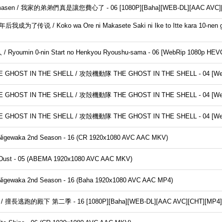
umimasen / 我家的弟弟們真是讓您費心了 - 06 [1080P][Baha][WEB-DL][AAC AVC]
/ Koko wa Ore ni Makasete Saki ni Ike to Itte kara 10-nen ga Tatt
umin 0-nin Start no Henkyou Ryoushu-sama - 06 [WebRip 1080p H
ST IN THE SHELL / 攻殻機動隊 THE GHOST IN THE SHELL - 04 [WebR
ST IN THE SHELL / 攻殻機動隊 THE GHOST IN THE SHELL - 04 [WebR
ST IN THE SHELL / 攻殻機動隊 THE GHOST IN THE SHELL - 04 [WebR
a 2nd Season - 16 (CR 1920x1080 AVC AAC MKV)
st - 05 (ABEMA 1920x1080 AVC AAC MKV)
 2nd Season - 16 (Baha 1920x1080 AVC AAC MP4)
S02 / 擅長逃跑的殿下 第二季 - 16 [1080P][Baha][WEB-DL][AAC AVC][CHT][MP4]