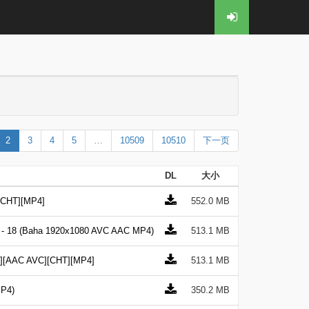
2
3
4
5
…
10509
10510
下一页
DL
大小
CHT][MP4]
552.0 MB
Baha 1920x1080 AVC AAC MP4)
513.1 MB
AC AVC][CHT][MP4]
513.1 MB
P4)
350.2 MB