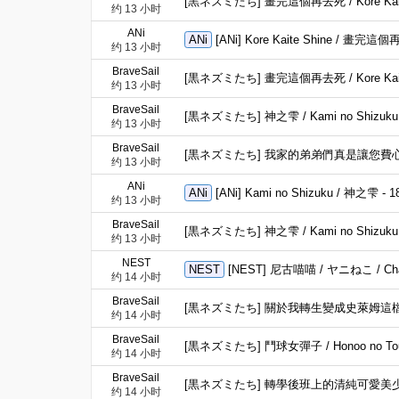
[黒ネズミたち] 畫完這個再去死 / Kore Kaite S
约 13 小时
ANi
ANi
[ANi] Kore Kaite Shine / 畫完這個
约 13 小时
BraveSail
[黒ネズミたち] 畫完這個再去死 / Kore Kaite Sh
约 13 小时
BraveSail
[黒ネズミたち] 神之雫 / Kami no Shizuku -
约 13 小时
BraveSail
[黒ネズミたち] 我家的弟弟們真是讓您費心了 / Uchi 
约 13 小时
ANi
ANi
[ANi] Kami no Shizuku / 神之雫 - 
约 13 小时
BraveSail
[黒ネズミたち] 神之雫 / Kami no Shizuku - 
约 13 小时
NEST
NEST
[NEST] 尼古喵喵 / ヤニねこ / Chai
约 14 小时
BraveSail
[黒ネズミたち] 關於我轉生變成史萊姆這檔事 第四季 / Te
约 14 小时
BraveSail
[黒ネズミたち] 鬥球女彈子 / Honoo no Toukyu
约 14 小时
BraveSail
[黒ネズミたち] 轉學後班上的清純可愛美少女，竟是小
约 14 小时