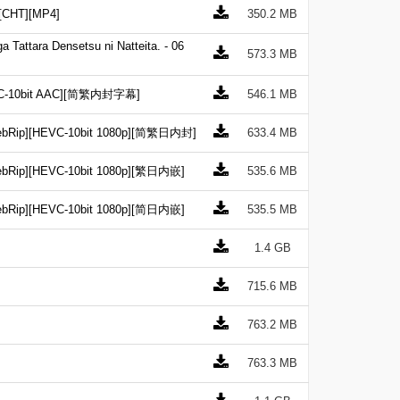
[CHT][MP4]
350.2 MB
ara Densetsu ni Natteita. - 06
573.3 MB
EVC-10bit AAC][简繁内封字幕]
546.1 MB
ip][HEVC-10bit 1080p][简繁日内封]
633.4 MB
ip][HEVC-10bit 1080p][繁日内嵌]
535.6 MB
ip][HEVC-10bit 1080p][简日内嵌]
535.5 MB
1.4 GB
715.6 MB
763.2 MB
763.3 MB