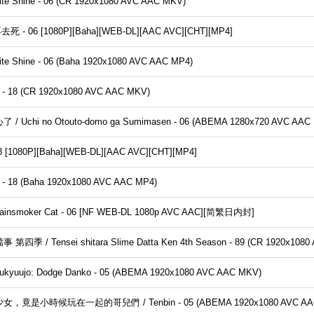
hine - 06 (CR 1920x1080 AVC AAC MKV)
再去死 - 06 [1080P][Baha][WEB-DL][AAC AVC][CHT][MP4]
ine - 06 (Baha 1920x1080 AVC AAC MP4)
 18 (CR 1920x1080 AVC AAC MKV)
no Otouto-domo ga Sumimasen - 06 (ABEMA 1280x720 AVC AAC
18 [1080P][Baha][WEB-DL][AAC AVC][CHT][MP4]
18 (Baha 1920x1080 AVC AAC MP4)
nsmoker Cat - 06 [NF WEB-DL 1080p AVC AAC][简繁日内封]
nsei shitara Slime Datta Ken 4th Season - 89 (CR 1920x1080 
ujo: Dodge Danko - 05 (ABEMA 1920x1080 AVC AAC MKV)
時候玩在一起的哥兒們 / Tenbin - 05 (ABEMA 1920x1080 AVC AAC