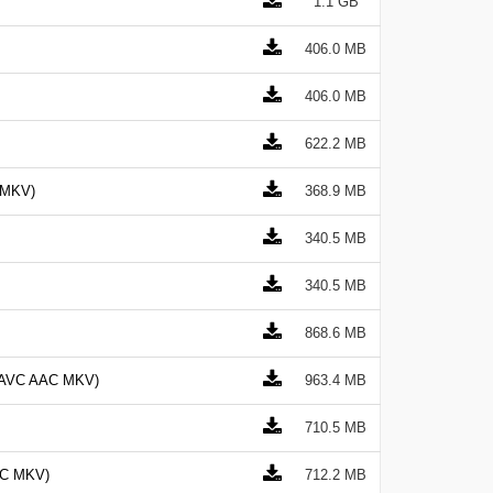
1.1 GB
406.0 MB
406.0 MB
622.2 MB
 MKV)
368.9 MB
340.5 MB
340.5 MB
868.6 MB
AVC AAC MKV)
963.4 MB
710.5 MB
 MKV)
712.2 MB