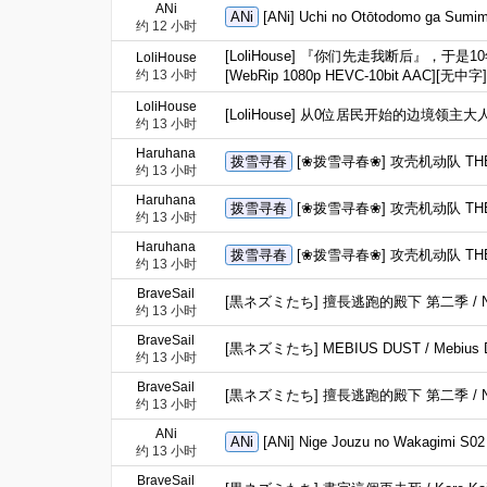
ANi
ANi
[ANi] Uchi no Otōtodomo ga S
约 12 小时
[LoliHouse] 『你们先走我断后』，于是10年后我成为了传说 
LoliHouse
约 13 小时
[WebRip 1080p HEVC-10bit AAC][无中字]
LoliHouse
[LoliHouse] 从0位居民开始的边境领主大人 / Ryo
约 13 小时
Haruhana
拨雪寻春
[❀拨雪寻春❀] 攻壳机动队 THE GHO
约 13 小时
Haruhana
拨雪寻春
[❀拨雪寻春❀] 攻壳机动队 THE GHO
约 13 小时
Haruhana
拨雪寻春
[❀拨雪寻春❀] 攻壳机动队 THE GHO
约 13 小时
BraveSail
[黒ネズミたち] 擅長逃跑的殿下 第二季 / Nigewak
约 13 小时
BraveSail
[黒ネズミたち] MEBIUS DUST / Mebius Du
约 13 小时
BraveSail
[黒ネズミたち] 擅長逃跑的殿下 第二季 / Nigewaka
约 13 小时
ANi
ANi
[ANi] Nige Jouzu no Wakagimi 
约 13 小时
BraveSail