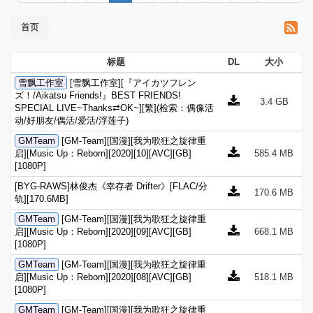
首页
标题
DL
大小
雪飘工作室
[雪飘工作室][『アイカツフレン
ズ！/Aikatsu Friends!』BEST FRIENDS!
3.4 GB
SPECIAL LIVE~Thanks⇄OK~][繁](检索：偶像活
动/好朋友/偶活/爱活/浮莲子)
GMTeam
[GM-Team][国漫][我为歌狂之旋律重
启][Music Up：Reborn][2020][10][AVC][GB]
585.4 MB
[1080P]
[BYG-RAWS]林俊杰《幸存者 Drifter》[FLAC/分
170.6 MB
轨][170.6MB]
GMTeam
[GM-Team][国漫][我为歌狂之旋律重
启][Music Up：Reborn][2020][09][AVC][GB]
668.1 MB
[1080P]
GMTeam
[GM-Team][国漫][我为歌狂之旋律重
启][Music Up：Reborn][2020][08][AVC][GB]
518.1 MB
[1080P]
GMTeam
[GM-Team][国漫][我为歌狂之旋律重