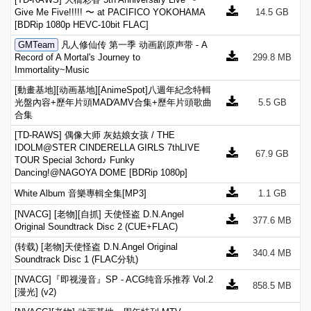
Give Me Five!!!!! 〜 at PACIFICO YOKOHAMA
14.5 GB
[BDRip 1080p HEVC-10bit FLAC]
GMTeam
凡人修仙传 第一季 动画剧原声带 - A
Record of A Mortal's Journey to
299.8 MB
Immortality~Music
[動畫基地][动画基地][AnimeSpot]八週年紀念特輯
光盤內容+歷年片頭MAD⁄AMV合集+歷年片頭歌曲
5.5 GB
合集
[TD-RAWS] 偶像大师 灰姑娘女孩 / THE
IDOLM@STER CINDERELLA GIRLS 7thLIVE
67.9 GB
TOUR Special 3chord♪ Funky
Dancing!@NAGOYA DOME [BDRip 1080p]
White Album 音樂專輯全集[MP3]
1.1 GB
[NVACG] [老物][自抓] 天使怪盗 D.N.Angel
377.6 MB
Original Soundtrack Disc 2 (CUE+FLAC)
(转载) [老物]天使怪盗 D.N.Angel Original
340.4 MB
Soundtrack Disc 1 (FLAC分轨)
[NVACG]『即视漫音』SP - ACG纯音乐推荐 Vol.2
858.5 MB
[漫光] (v2)