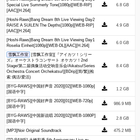
Special Live Summerly Tone[1080p][WEB-RIP]
6.8 GB
[AAC][H.264]
[Hoshi-Raws]Bang Dream 8th Live Viewing Day2
RAISE A SUILEN The Depths[1080p][WEB-RIP]
4.9 GB
[AAC][H.264]
[Hoshi-Raws]Bang Dream 8th Live Viewing Day1
6.0 GB
Roselia Einheit[1080p][WEB-DL][AAC][H.264]
雪飘工作室
[雪飘工作室][『アイカツ！シリー
ズ』オーケストラコンサート オケカツ！2nd
Stage/第二届偶像活动交响音乐会/Aikatsu!Series
8.4 GB
Orchestra Concert Orchekatsu!][BDrip][简/繁](检
索:偶活/爱活)
[BYG-RAWS][中国好声音 2020][02][WEB-1080p]
1.2 GB
[国语中字]
[BYG-RAWS][中国好声音 2020][01][WEB-720p]
986.9 MB
[国语中字]
[BYG-RAWS][中国新说唱 2020][02][WEB-1080P]
2.8 GB
[国语中字]
[MP3]Noir Original Soundtrack
475.2 MB
[TD-RAWS] 大橋彩香 5th Anniversary Live 〜