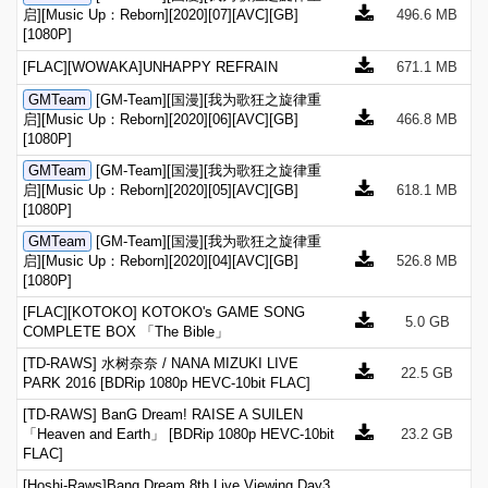
启][Music Up：Reborn][2020][07][AVC][GB]
496.6 MB
[1080P]
[FLAC][WOWAKA]UNHAPPY REFRAIN
671.1 MB
GMTeam
[GM-Team][国漫][我为歌狂之旋律重
启][Music Up：Reborn][2020][06][AVC][GB]
466.8 MB
[1080P]
GMTeam
[GM-Team][国漫][我为歌狂之旋律重
启][Music Up：Reborn][2020][05][AVC][GB]
618.1 MB
[1080P]
GMTeam
[GM-Team][国漫][我为歌狂之旋律重
启][Music Up：Reborn][2020][04][AVC][GB]
526.8 MB
[1080P]
[FLAC][KOTOKO] KOTOKO's GAME SONG
5.0 GB
COMPLETE BOX 「The Bible」
[TD-RAWS] 水树奈奈 / NANA MIZUKI LIVE
22.5 GB
PARK 2016 [BDRip 1080p HEVC-10bit FLAC]
[TD-RAWS] BanG Dream! RAISE A SUILEN
「Heaven and Earth」 [BDRip 1080p HEVC-10bit
23.2 GB
FLAC]
[Hoshi-Raws]Bang Dream 8th Live Viewing Day3