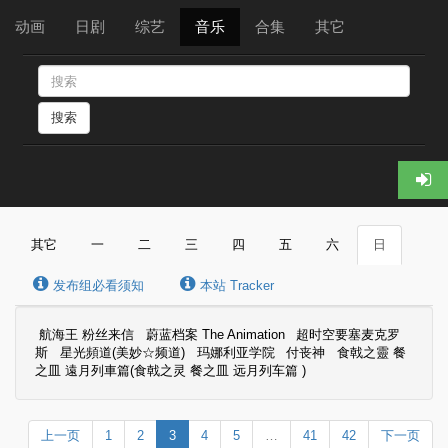
动画
日剧
综艺
音乐
合集
其它
搜索
其它
一
二
三
四
五
六
日
发布组必看须知
本站 Tracker
航海王 粉丝来信
蔚蓝档案 The Animation
超时空要塞麦克罗
斯
星光頻道(美妙☆频道)
玛娜利亚学院
付丧神
食戟之靈 餐
之皿 遠月列車篇(食戟之灵 餐之皿 远月列车篇 )
上一页
1
2
3
4
5
…
41
42
下一页