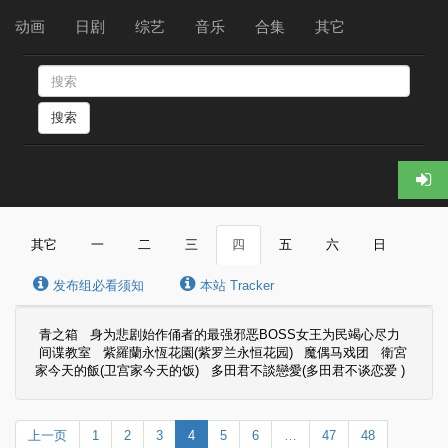
动画
日剧
综艺
音乐
合集
其它
搜索
其它
一
二
三
四
五
六
日
发布组必看须知
本站 Tracker
青之箱
身为悲剧始作俑者的最强邪恶BOSS女王为民竭心尽力
间谍教室
紫羅蘭永恆花園(紫罗兰永恒花园)
魔偶马戏团
衛宮
家今天的飯(卫宫家今天的饭)
多田君不談戀愛(多田君不谈恋爱 )
上一页
1
2
3
4
5
6
…
47
48