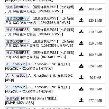
漫游连载组PSS
【漫游连载组PSS】[七月新番]
109.9 MB
尸鬼 14话 第悼と死話【848X480 RMVB】
漫游连载组PSS
【漫游连载组PSS】[七月新番]
120.1 MB
尸鬼 13话 第悼と惨話【1024X576大屏RMVB】
漫游连载组PSS
【漫游连载组PSS】[七月新番]
110.0 MB
尸鬼 13话 第悼と惨話【848X480 RMVB】
漫游连载组PSS
【漫游连载组PSS】[七月新番]
119.3 MB
尸鬼 12话 第悼と腐汰話【1024X576大屏RMVB】
漫游连载组PSS
【漫游连载组PSS】[七月新番]
109.8 MB
尸鬼 12话 第悼と腐汰話【848X480 RMVB】
A.I.R.nesSub
[A.I.R.nesSub][Shiki 屍鬼][12]
329.8 MB
[480p(GB)+720p(简繁日外挂字幕)]
A.I.R.nesSub
[A.I.R.nesSub][Shiki 屍鬼][09v2]
70.5 MB
[480p]
A.I.R.nesSub
[A.I.R.nesSub][Shiki 屍鬼][11]
389.8 MB
[480p(GB)+720p(简繁日外挂字幕)]
枫雪动漫
[枫雪动漫][Shiki 尸鬼][11]
477.4 MB
[RMVB+MKV+ASS]