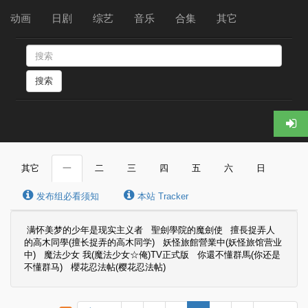
动画
日剧
综艺
音乐
合集
其它
搜索
其它
一
二
三
四
五
六
日
发布组必看须知
本站 Tracker
满怀美梦的少年是现实主义者
聖劍學院的魔劍使
擅長捉弄人
的高木同學(擅长捉弄的高木同学)
妖怪旅館營業中(妖怪旅馆营业
中)
魔法少女 我(魔法少女☆俺)TV正式版
你還不懂群馬(你还是
不懂群马)
櫻花忍法帖(樱花忍法帖)