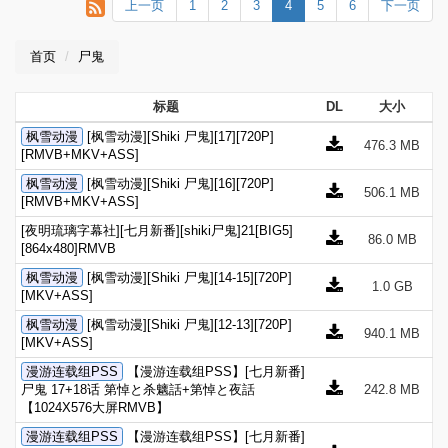
上一页
1
2
3
4
5
6
下一页
首页
尸鬼
标题
DL
大小
枫雪动漫
[枫雪动漫][Shiki 尸鬼][17][720P]
476.3 MB
[RMVB+MKV+ASS]
枫雪动漫
[枫雪动漫][Shiki 尸鬼][16][720P]
506.1 MB
[RMVB+MKV+ASS]
[夜明琉璃字幕社][七月新番][shiki尸鬼]21[BIG5]
86.0 MB
[864x480]RMVB
枫雪动漫
[枫雪动漫][Shiki 尸鬼][14-15][720P]
1.0 GB
[MKV+ASS]
枫雪动漫
[枫雪动漫][Shiki 尸鬼][12-13][720P]
940.1 MB
[MKV+ASS]
漫游连载组PSS
【漫游连载组PSS】[七月新番]
尸鬼 17+18话 第悼と杀魑話+第悼と夜話
242.8 MB
【1024X576大屏RMVB】
漫游连载组PSS
【漫游连载组PSS】[七月新番]