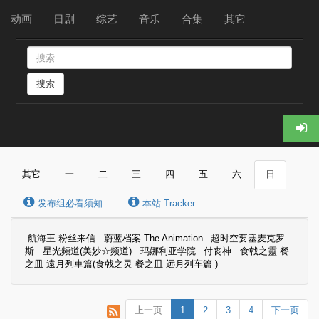
动画
日剧
综艺
音乐
合集
其它
搜索
其它
一
二
三
四
五
六
日
发布组必看须知
本站 Tracker
航海王 粉丝来信
蔚蓝档案 The Animation
超时空要塞麦克罗
斯
星光頻道(美妙☆频道)
玛娜利亚学院
付丧神
食戟之靈 餐
之皿 遠月列車篇(食戟之灵 餐之皿 远月列车篇 )
上一页
1
2
3
4
下一页