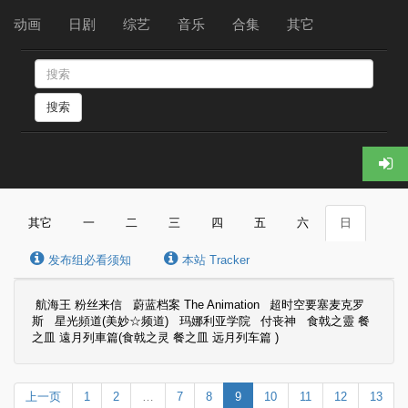
动画
日剧
综艺
音乐
合集
其它
搜索
其它
一
二
三
四
五
六
日
发布组必看须知
本站 Tracker
航海王 粉丝来信
蔚蓝档案 The Animation
超时空要塞麦克罗
斯
星光頻道(美妙☆频道)
玛娜利亚学院
付丧神
食戟之靈 餐
之皿 遠月列車篇(食戟之灵 餐之皿 远月列车篇 )
上一页
1
2
…
7
8
9
10
11
12
13