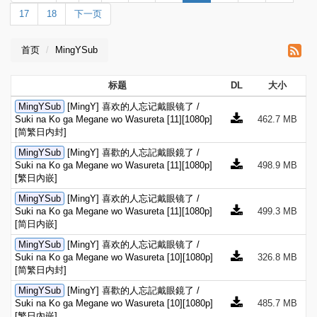
17
18
下一页
首页
MingYSub
标题
DL
大小
MingYSub
[MingY] 喜欢的人忘记戴眼镜了 /
Suki na Ko ga Megane wo Wasureta [11][1080p]
462.7 MB
[简繁日内封]
MingYSub
[MingY] 喜歡的人忘記戴眼鏡了 /
Suki na Ko ga Megane wo Wasureta [11][1080p]
498.9 MB
[繁日內嵌]
MingYSub
[MingY] 喜欢的人忘记戴眼镜了 /
Suki na Ko ga Megane wo Wasureta [11][1080p]
499.3 MB
[简日内嵌]
MingYSub
[MingY] 喜欢的人忘记戴眼镜了 /
Suki na Ko ga Megane wo Wasureta [10][1080p]
326.8 MB
[简繁日内封]
MingYSub
[MingY] 喜歡的人忘記戴眼鏡了 /
Suki na Ko ga Megane wo Wasureta [10][1080p]
485.7 MB
[繁日內嵌]