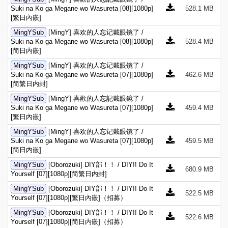
Suki na Ko ga Megane wo Wasureta [08][1080p]
528.1 MB
[繁日內嵌]
MingYSub
[MingY] 喜欢的人忘记戴眼镜了 /
Suki na Ko ga Megane wo Wasureta [08][1080p]
528.4 MB
[简日内嵌]
MingYSub
[MingY] 喜欢的人忘记戴眼镜了 /
Suki na Ko ga Megane wo Wasureta [07][1080p]
462.6 MB
[简繁日内封]
MingYSub
[MingY] 喜歡的人忘記戴眼鏡了 /
Suki na Ko ga Megane wo Wasureta [07][1080p]
459.4 MB
[繁日內嵌]
MingYSub
[MingY] 喜欢的人忘记戴眼镜了 /
Suki na Ko ga Megane wo Wasureta [07][1080p]
459.5 MB
[简日内嵌]
MingYSub
[Oborozuki] DIY部！！ / DIY!! Do It
680.9 MB
Yourself [07][1080p][简繁日内封]
MingYSub
[Oborozuki] DIY部！！ / DIY!! Do It
522.5 MB
Yourself [07][1080p][繁日內嵌]（招募）
MingYSub
[Oborozuki] DIY部！！ / DIY!! Do It
522.6 MB
Yourself [07][1080p][简日内嵌]（招募）