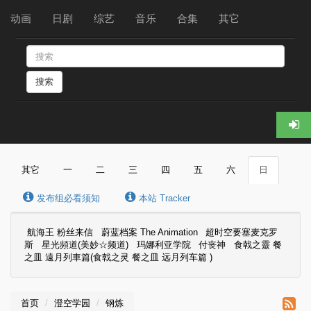
动画
日剧
综艺
音乐
合集
其它
搜索
其它
一
二
三
四
五
六
日
发布组必看须知
本站 Tracker
航海王 粉丝来信
蔚蓝档案 The Animation
超时空要塞麦克罗
斯
星光頻道(美妙☆频道)
玛娜利亚学院
付丧神
食戟之靈 餐
之皿 遠月列車篇(食戟之灵 餐之皿 远月列车篇 )
首页
澄空学园
钢炼