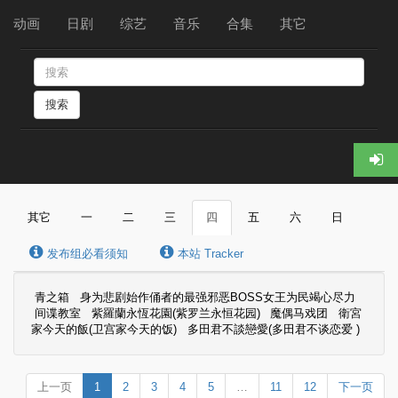
动画
日剧
综艺
音乐
合集
其它
搜索
其它
一
二
三
四
五
六
日
发布组必看须知
本站 Tracker
青之箱
身为悲剧始作俑者的最强邪恶BOSS女王为民竭心尽力
间谍教室
紫羅蘭永恆花園(紫罗兰永恒花园)
魔偶马戏团
衛宮
家今天的飯(卫宫家今天的饭)
多田君不談戀愛(多田君不谈恋爱 )
上一页
1
2
3
4
5
…
11
12
下一页