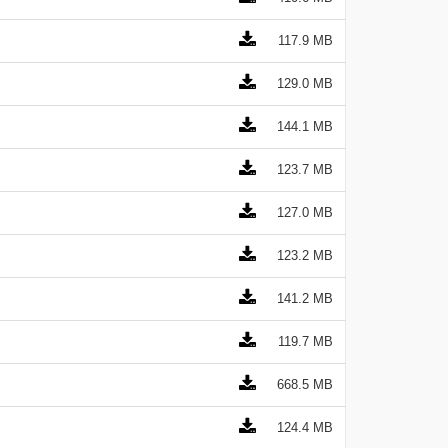
117.9 MB
129.0 MB
144.1 MB
123.7 MB
127.0 MB
123.2 MB
141.2 MB
119.7 MB
668.5 MB
124.4 MB