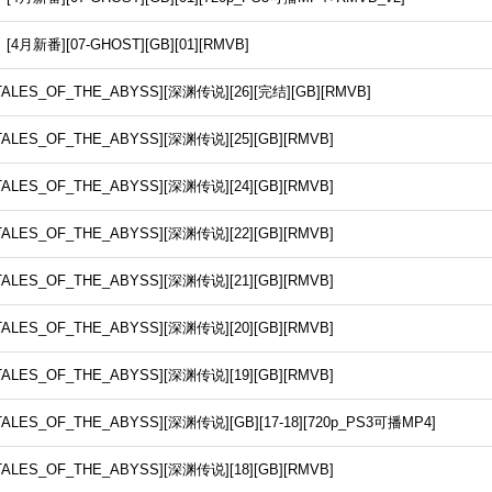
番][07-GHOST][GB][01][RMVB]
ES_OF_THE_ABYSS][深渊传说][26][完结][GB][RMVB]
ES_OF_THE_ABYSS][深渊传说][25][GB][RMVB]
ES_OF_THE_ABYSS][深渊传说][24][GB][RMVB]
ES_OF_THE_ABYSS][深渊传说][22][GB][RMVB]
ES_OF_THE_ABYSS][深渊传说][21][GB][RMVB]
ES_OF_THE_ABYSS][深渊传说][20][GB][RMVB]
ES_OF_THE_ABYSS][深渊传说][19][GB][RMVB]
S_OF_THE_ABYSS][深渊传说][GB][17-18][720p_PS3可播MP4]
ES_OF_THE_ABYSS][深渊传说][18][GB][RMVB]