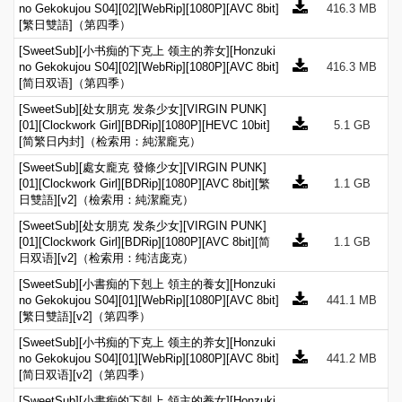
no Gekokujou S04][02][WebRip][1080P][AVC 8bit]
416.3 MB
[繁日雙語]（第四季）
[SweetSub][小书痴的下克上 领主的养女][Honzuki
no Gekokujou S04][02][WebRip][1080P][AVC 8bit]
416.3 MB
[简日双语]（第四季）
[SweetSub][处女朋克 发条少女][VIRGIN PUNK]
[01][Clockwork Girl][BDRip][1080P][HEVC 10bit]
5.1 GB
[简繁日内封]（检索用：純潔龐克）
[SweetSub][處女龐克 發條少女][VIRGIN PUNK]
[01][Clockwork Girl][BDRip][1080P][AVC 8bit][繁
1.1 GB
日雙語][v2]（檢索用：純潔龐克）
[SweetSub][处女朋克 发条少女][VIRGIN PUNK]
[01][Clockwork Girl][BDRip][1080P][AVC 8bit][简
1.1 GB
日双语][v2]（检索用：纯洁庞克）
[SweetSub][小書痴的下剋上 領主的養女][Honzuki
no Gekokujou S04][01][WebRip][1080P][AVC 8bit]
441.1 MB
[繁日雙語][v2]（第四季）
[SweetSub][小书痴的下克上 领主的养女][Honzuki
no Gekokujou S04][01][WebRip][1080P][AVC 8bit]
441.2 MB
[简日双语][v2]（第四季）
[SweetSub][小書痴的下剋上 領主的養女][Honzuki