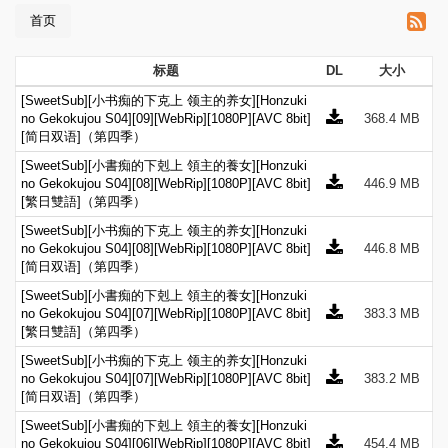
首页
标题
DL
大小
[SweetSub][小书痴的下克上 领主的养女][Honzuki
no Gekokujou S04][09][WebRip][1080P][AVC 8bit]
368.4 MB
[简日双语]（第四季）
[SweetSub][小書痴的下剋上 領主的養女][Honzuki
no Gekokujou S04][08][WebRip][1080P][AVC 8bit]
446.9 MB
[繁日雙語]（第四季）
[SweetSub][小书痴的下克上 领主的养女][Honzuki
no Gekokujou S04][08][WebRip][1080P][AVC 8bit]
446.8 MB
[简日双语]（第四季）
[SweetSub][小書痴的下剋上 領主的養女][Honzuki
no Gekokujou S04][07][WebRip][1080P][AVC 8bit]
383.3 MB
[繁日雙語]（第四季）
[SweetSub][小书痴的下克上 领主的养女][Honzuki
no Gekokujou S04][07][WebRip][1080P][AVC 8bit]
383.2 MB
[简日双语]（第四季）
[SweetSub][小書痴的下剋上 領主的養女][Honzuki
no Gekokujou S04][06][WebRip][1080P][AVC 8bit]
454.4 MB