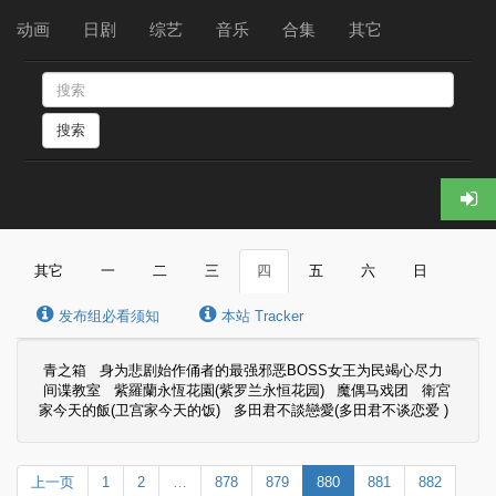
动画
日剧
综艺
音乐
合集
其它
搜索
其它
一
二
三
四
五
六
日
发布组必看须知
本站 Tracker
青之箱
身为悲剧始作俑者的最强邪恶BOSS女王为民竭心尽力
间谍教室
紫羅蘭永恆花園(紫罗兰永恒花园)
魔偶马戏团
衛宮
家今天的飯(卫宫家今天的饭)
多田君不談戀愛(多田君不谈恋爱 )
上一页
1
2
…
878
879
880
881
882