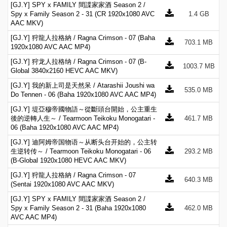
[GJ.Y] SPY x FAMILY 間諜家家酒 Season 2 /
Spy x Family Season 2 - 31 (CR 1920x1080 AVC
1.4 GB
AAC MKV)
[GJ.Y] 狩龍人拉格納 / Ragna Crimson - 07 (Baha
703.1 MB
1920x1080 AVC AAC MP4)
[GJ.Y] 狩龙人拉格纳 / Ragna Crimson - 07 (B-
1003.7 MB
Global 3840x2160 HEVC AAC MKV)
[GJ.Y] 我的新上司是天然呆 / Atarashii Joushi wa
535.0 MB
Do Tennen - 06 (Baha 1920x1080 AVC AAC MP4)
[GJ.Y] 堤亞穆帝國物語～從斷頭台開始，公主重生
後的逆轉人生～ / Tearmoon Teikoku Monogatari -
461.7 MB
06 (Baha 1920x1080 AVC AAC MP4)
[GJ.Y] 迪阿姆帝国物语～从断头台开始的，公主转
生逆转传～ / Tearmoon Teikoku Monogatari - 06
293.2 MB
(B-Global 1920x1080 HEVC AAC MKV)
[GJ.Y] 狩龍人拉格納 / Ragna Crimson - 07
640.3 MB
(Sentai 1920x1080 AVC AAC MKV)
[GJ.Y] SPY x FAMILY 間諜家家酒 Season 2 /
Spy x Family Season 2 - 31 (Baha 1920x1080
462.0 MB
AVC AAC MP4)