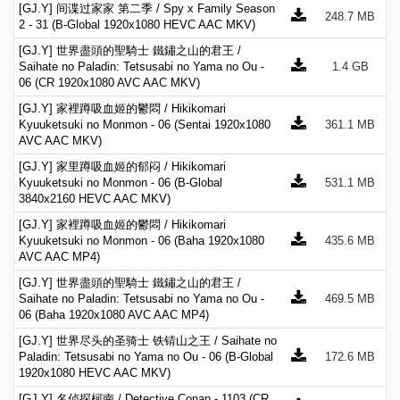
[GJ.Y] 间谍过家家 第二季 / Spy x Family Season
248.7 MB
2 - 31 (B-Global 1920x1080 HEVC AAC MKV)
[GJ.Y] 世界盡頭的聖騎士 鐵鏽之山的君王 /
Saihate no Paladin: Tetsusabi no Yama no Ou -
1.4 GB
06 (CR 1920x1080 AVC AAC MKV)
[GJ.Y] 家裡蹲吸血姬的鬱悶 / Hikikomari
Kyuuketsuki no Monmon - 06 (Sentai 1920x1080
361.1 MB
AVC AAC MKV)
[GJ.Y] 家里蹲吸血姬的郁闷 / Hikikomari
Kyuuketsuki no Monmon - 06 (B-Global
531.1 MB
3840x2160 HEVC AAC MKV)
[GJ.Y] 家裡蹲吸血姬的鬱悶 / Hikikomari
Kyuuketsuki no Monmon - 06 (Baha 1920x1080
435.6 MB
AVC AAC MP4)
[GJ.Y] 世界盡頭的聖騎士 鐵鏽之山的君王 /
Saihate no Paladin: Tetsusabi no Yama no Ou -
469.5 MB
06 (Baha 1920x1080 AVC AAC MP4)
[GJ.Y] 世界尽头的圣骑士 铁锖山之王 / Saihate no
Paladin: Tetsusabi no Yama no Ou - 06 (B-Global
172.6 MB
1920x1080 HEVC AAC MKV)
[GJ.Y] 名侦探柯南 / Detective Conan - 1103 (CR