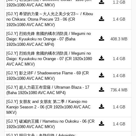
1.2 GB
1920x1080 AVC AAC MKV)
[GJ.Y] 希望的力量～大人光之美少女'23～ / Kibou
no Chikara: Otona Precure '23 - 06 (CR
1.4 GB
1920x1080 AVC AAC MKV)
[GJ.Y] 烈焰先鋒 救國的橘衣消防員 / Megumi no
Daigo: Kyuukoku no Orange - 07 (Baha
408.3 MB
1920x1080 AVC AAC MP4)
[GJ.Y] 烈焰先鋒 救國的橘衣消防員 / Megumi no
Daigo: Kyuukoku no Orange - 07 (CR 1920x1080
1.4 GB
AVC AAC MKV)
[GJ.Y] 影之诗F / Shadowverse Flame - 69 (CR
1.4 GB
1920x1080 AVC AAC MKV)
[GJ.Y] 超人力霸王布雷薩 / Ultraman Blaza - 17
736.4 MB
(Baha 1920x1080 AVC AAC MP4)
[GJ.Y] 女朋友 and 女朋友 第二季 / Kanojo mo
Kanojo Season 2 - 06 (CR 1920x1080 AVC AAC
1.4 GB
MKV)
[GJ.Y] 破滅的王國 / Hametsu no Oukoku - 06 (CR
1.4 GB
1920x1080 AVC AAC MKV)
[GJ.Y] 明日方舟：冬隐归路 / Arknights: