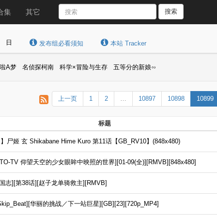
合集
其它
搜索
日
发布组必看须知
本站 Tracker
啦A梦
名侦探柯南
科学×冒险与生存
五等分的新娘∽
上一页
1
2
…
10897
10898
10899
标题
 Shikabane Hime Kuro 第11话【GB_RV10】(848x480)
-TV 仰望天空的少女眼眸中映照的世界][01-09(全)][RMVB][848x480]
][第38话][赵子龙单骑救主][RMVB]
p_Beat][华丽的挑战／下一站巨星][GB][23][720p_MP4]