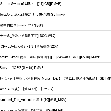
 Sword of URUK～][11][GB][RMVB]
aDora_虎X龙][第24话][848x480][GB][rmvb]
世界][rmvb][720P][完结]
第十一式_伊吹小姐我收下了][480先行版]
P+ED+插入歌）+1-3月音乐精选(320k)
amike Okaeri 南家三姐妹 歡迎回來][11][848x480][BIG5][RV10][RMVB]
 Story～ 第23话(番外篇) RMVB
玛丽亚狂热_玛利亚狂热_Maria†Holic】【第11话 献给神的供品】[GB][MKV-外
ama ★ 银魂】【第149话】【RMVB】
kami_The_Animation 黒神][10][簡繁_MKV]
u no Index 魔法禁書目錄][24完][BIG5][RMVB]