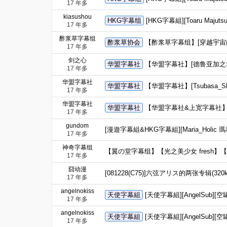
17 年多
kiasushou
HKG字幕组
[HKG字幕組][Toaru Majutsu
17 年多
酢浆草字幕组
酢浆草协会
【酢浆草字幕组】[穿越宇宙的少女][1
17 年多
剑之心
华盟字幕社
【华盟字幕社】[德鲁亚加之塔～乌鲁克
17 年多
华盟字幕社
华盟字幕社
【华盟字幕社】[Tsubasa_Shu
17 年多
华盟字幕社
华盟字幕社
【华盟字幕社&上宽字幕社】[Gun
17 年多
gundom
[漫遊字幕組&HKG字幕組][Maria_Holic 瑪利
17 年多
神奇字幕组
【翼の堂字幕组】【光之美少女 fresh】
17 年多
囧动漫
[081228(C75)]六弦アリス的两张专辑(320k
17 年多
angelnokiss
天使字幕組
[天使字幕組][AngelSub][空罐少
17 年多
angelnokiss
天使字幕組
[天使字幕組][AngelSub][空罐少
17 年多