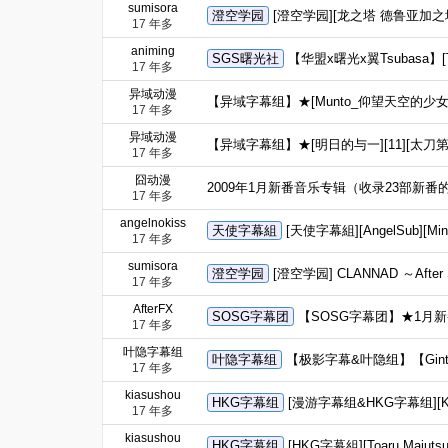
sumisora
澄空学园
[澄空学园][龙之塔 德鲁亚加之塔～the
17 年多
animing
SGS曙光社
【华盟x曙光x翼Tsubasa】[Tor
17 年多
异域动漫
【异域字幕组】★[Munto_仰望天空的少女瞳中的
17 年多
异域动漫
【异域字幕组】★[明日的与一][11][太刀
17 年多
囧动漫
2009年1月新番音乐专辑（收录23部新番的O
17 年多
angelnokiss
天使字幕組
[天使字幕組][AngelSub][Min
17 年多
sumisora
澄空学园
[澄空学园] CLANNAD ～After
17 年多
AfterFX
SOSG字幕团
【SOSG字幕团】★1月新番【
17 年多
叶隐字幕组
叶隐字幕组
【极影字幕&叶隐组】【Gint
17 年多
kiasushou
HKG字幕组
[漫游字幕组&HKG字幕组][Kuro
17 年多
kiasushou
HKG字幕组
[HKG字幕組][Toaru Majuts