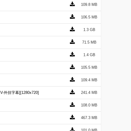
109.8 MB
106.5 MB
1.3 GB
71.5 MB
1.4 GB
105.5 MB
109.4 MB
挂字幕][1280x720]
241.4 MB
108.0 MB
467.3 MB
101.0 MB