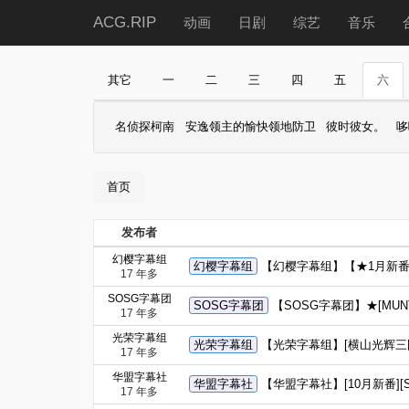
ACG.RIP
动画
日剧
综艺
音乐
其它
一
二
三
四
五
六
名侦探柯南
安逸领主的愉快领地防卫
彼时彼女。
哆
首页
发布者
幻樱字幕组
幻樱字幕组
【幻樱字幕组】【★1月新番】尸姬 玄
17 年多
SOSG字幕团
SOSG字幕团
【SOSG字幕团】★[MUNTO
17 年多
光荣字幕组
光荣字幕组
【光荣字幕组】[横山光辉三国志
17 年多
华盟字幕社
华盟字幕社
【华盟字幕社】[10月新番][Ski
17 年多