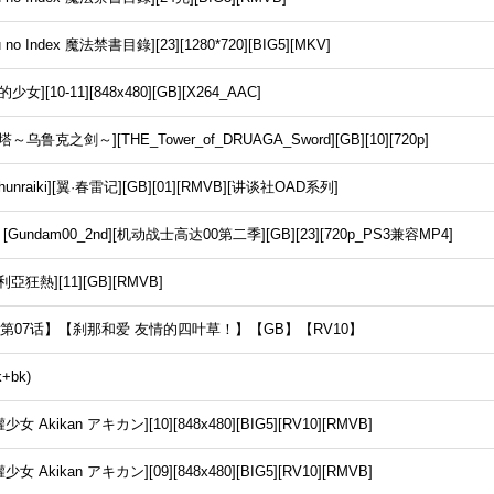
 no Index 魔法禁書目錄][23][1280*720][BIG5][MKV]
0-11][848x480][GB][X264_AAC]
之剑～][THE_Tower_of_DRUAGA_Sword][GB][10][720p]
nraiki][翼·春雷记][GB][01][RMVB][讲谈社OAD系列]
dam00_2nd][机动战士高达00第二季][GB][23][720p_PS3兼容MP4]
亞狂熱][11][GB][RMVB]
【第07话】【刹那和爱 友情的四叶草！】【GB】【RV10】
+bk)
女 Akikan アキカン][10][848x480][BIG5][RV10][RMVB]
女 Akikan アキカン][09][848x480][BIG5][RV10][RMVB]