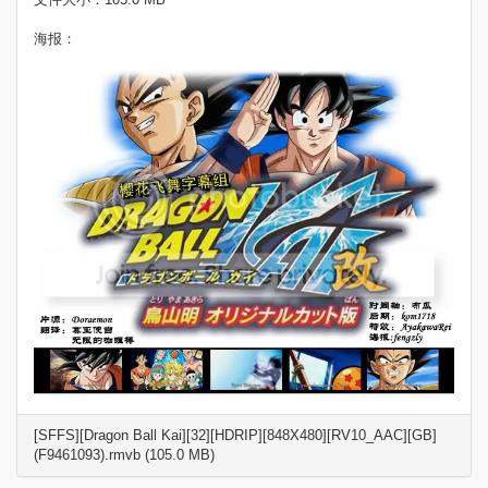
海报：
[SFFS][Dragon Ball Kai][32][HDRIP][848X480][RV10_AAC][GB]
(F9461093).rmvb (105.0 MB)