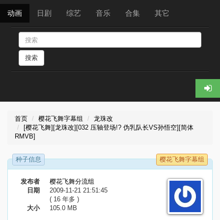
动画
日剧
综艺
音乐
合集
其它
搜索
首页
樱花飞舞字幕组
龙珠改
[樱花飞舞][龙珠改][032 压轴登场!? 伪乳队长VS孙悟空][简体
RMVB]
种子信息
樱花飞舞字幕组
发布者
樱花飞舞分流组
日期
2009-11-21 21:51:45
( 16 年多 )
大小
105.0 MB