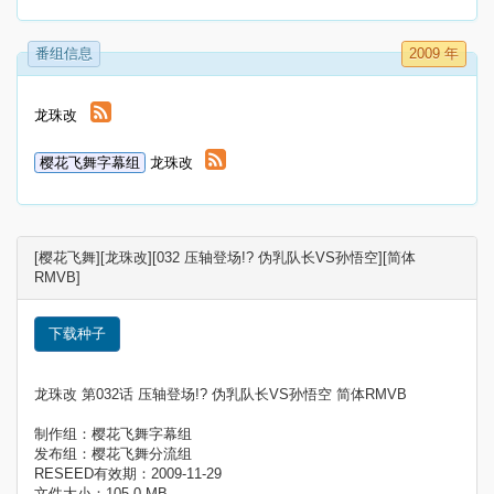
番组信息
2009 年
龙珠改
樱花飞舞字幕组
龙珠改
[樱花飞舞][龙珠改][032 压轴登场!? 伪乳队长VS孙悟空][简体
RMVB]
下载种子
龙珠改 第032话 压轴登场!? 伪乳队长VS孙悟空 简体RMVB
制作组：樱花飞舞字幕组
发布组：樱花飞舞分流组
RESEED有效期：2009-11-29
文件大小：105.0 MB