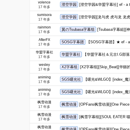
volence
澄空学园
[澄空学园&华盟字幕社] ef - a tal
17 年多
sumisora
澄空学园
[澄空学园][龙与虎 虎与龙 龙虎斗 
17 年多
rainmon
翼のTsubasa字幕组
[Tsubasa字幕組][神薙
17 年多
AfterFX
SOSG字幕团
【SOSG字幕团】★ ef - a ta
17 年多
华盟字幕社
华盟字幕社
【华盟字幕社＆元古I.G部落】[10
17 年多
wesley
X2字幕组
[X2字幕组][Skip_Beat][华丽的
17 年多
animing
SGS曙光社
【曙光&WLGO】[index_魔法
17 年多
animing
SGS曙光社
【曙光&WLGO】[index_魔法禁
17 年多
枫雪动漫
枫雪动漫
[OPFans枫雪动漫][One Piece 海
17 年多
枫雪动漫
枫雪动漫
[枫雪字幕组][SOUL EATER 噬
17 年多
枫雪动漫
枫雪动漫
[OPFans枫雪动漫][One Piece 海