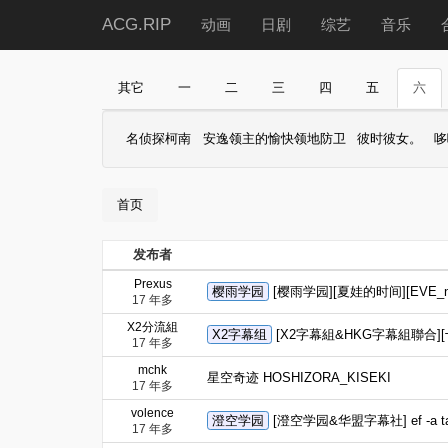
ACG.RIP
动画
日剧
综艺
音乐
其它
一
二
三
四
五
六
名侦探柯南
安逸领主的愉快领地防卫
彼时彼女。
哆
首页
发布者
Prexus
樱雨学园
[樱雨学园][夏娃的时间][EVE_no
17 年多
X2分流組
X2字幕组
[X2字幕組&HKG字幕組聯合][十月新
17 年多
mchk
星空奇迹 HOSHIZORA_KISEKI
17 年多
volence
澄空学园
[澄空学园&华盟字幕社] ef -a tale 
17 年多