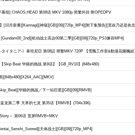
] CHAOS;HEAD 第08话 MKV 1080p 简繁外挂 附OPEDPV
0月新番][Kannagi][神薙][GB][09][720p_MP4][附下集预告][宽叔乃还是
dam00_2nd][机动战士高达00第二季][GB][09][720p_PS3兼容MP4]
A -タイタニア-》泰坦尼亞 第08話 簡繁MKV 720P 【雪飄工作室&動漫花園楓組
ip Beat 华丽的挑战 第9话】【GB_RV10】(848x480)
[848x480][X264_AAC][MKV]
p_Beat][华丽的挑战／下一站巨星][GB][09][RMVB]
第二季 天界的七龙 第35话【RMVB】(704x396)
 Story～ 第06话 宽屏RMVB+MKV
i_Senshi_Sunred][天体战士][GB][09][720p_MP4]