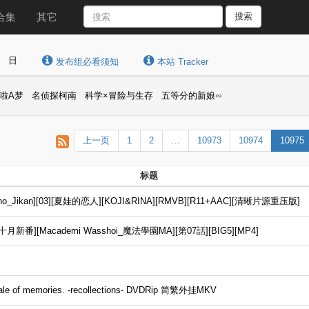
合集
其它
搜索
日
发布组必看须知
本站 Tracker
啦A梦
名侦探柯南
科学×冒险与生存
五等分的新娘∽
上一页
1
2
…
10973
10974
10975
标题
_Jikan][03][夏娃的恋人][KOJI&RINA][RMVB][R11+AAC][清晰片源重压版]
番][Macademi Wasshoi_魔法學園MA][第07話][BIG5][MP4]
of memories. -recollections- DVDRip 简繁外挂MKV