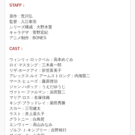
STAFF：
原作 : 荒川弘
監督 : 入江泰浩
シリーズ構成 : 大野木寛
キャラデザ : 菅野宏紀
アニメ制作 : BONES
CAST：
ウィンリィ·ロックベル：高本めぐみ
ロイ·マスタング：三木眞一郎
リザ·ホークアイ：折笠富美子
アレックス·ルイ·アームストロング：内海賢二
マース·ヒューズ：藤原啓治
ジャン·ハボック：うえだゆうじ
ヴァトー·ファルマン：浜田賢二
マリア·ロス：名塚佳織
キング·ブラッドレイ：柴田秀勝
スカー：三宅健太
ラスト：井上喜久子
グラトニー：白鳥哲
エンヴィー：高山みなみ
ゾルフ·Ｊ·キンブリー：吉野裕行