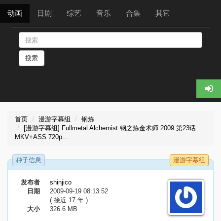
动画
日剧
综艺
音乐
合集
其它
搜索
首页
漫游字幕组
钢炼
[漫游字幕组] Fullmetal Alchemist 钢之炼金术师 2009 第23话
MKV+ASS 720p...
种子信息
漫游字幕组
发布者
shinjico
日期
2009-09-19 08:13:52
( 接近 17 年 )
大小
326.6 MB