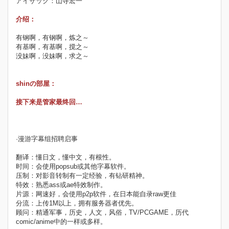
アイザック：山寺宏一
介绍：
有钢啊，有钢啊，炼之～
有基啊，有基啊，搅之～
没妹啊，没妹啊，求之～
shinの部屋：
接下来是管家最终回…
·漫游字幕组招聘启事
翻译：懂日文，懂中文，有根性。
时间：会使用popsub或其他字幕软件。
压制：对影音转制有一定经验，有钻研精神。
特效：熟悉ass或ae特效制作。
片源：网速好，会使用p2p软件，在日本能自录raw更佳
分流：上传1M以上，拥有服务器者优先。
顾问：精通军事，历史，人文，风俗，TV/PCGAME，历代
comic/anime中的一样或多样。