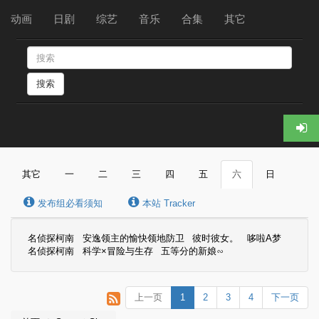
动画
日剧
综艺
音乐
合集
其它
搜索
其它
一
二
三
四
五
六
日
发布组必看须知
本站 Tracker
名侦探柯南
安逸领主的愉快领地防卫
彼时彼女。
哆啦A梦
名侦探柯南
科学×冒险与生存
五等分的新娘∽
上一页
1
2
3
4
下一页