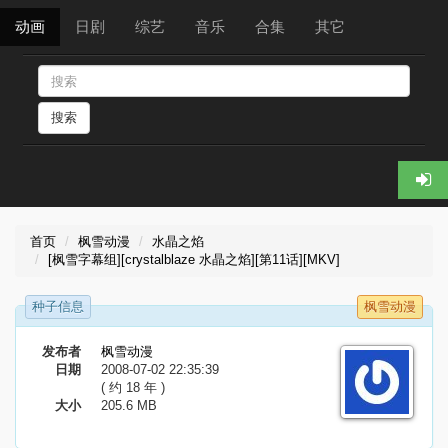
动画
日剧
综艺
音乐
合集
其它
搜索
首页
枫雪动漫
水晶之焰
[枫雪字幕组][crystalblaze 水晶之焰][第11话][MKV]
种子信息
枫雪动漫
发布者
枫雪动漫
日期
2008-07-02 22:35:39
( 约 18 年 )
大小
205.6 MB