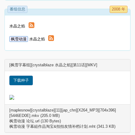
番组信息
2008 年
水晶之焰
枫雪动漫
水晶之焰
[枫雪字幕组][crystalblaze 水晶之焰][第11话][MKV]
下载种子
[maplesnow][crystalblaze][11][jap_chn][X264_MP3][704x396]
[5446ED0E].mkv (205.0 MB)
枫雪动漫 论坛.url (130 Bytes)
枫雪动漫 字幕組作品淘宝&拍拍友情补档计划.mht (341.3 KB)