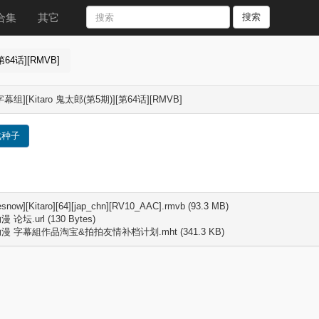
合集
其它
搜索
第64话][RMVB]
幕组][Kitaro 鬼太郎(第5期)][第64话][RMVB]
载种子
esnow][Kitaro][64][jap_chn][RV10_AAC].rmvb (93.3 MB)
论坛.url (130 Bytes)
漫 字幕組作品淘宝&拍拍友情补档计划.mht (341.3 KB)