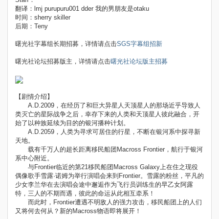
翻译：lmj purupuru001 dder 我的男朋友是otaku
时间：sherry skiller
后期：Teny
曙光社字幕组长期招募，详情请点击
SGS字幕组招新
曙光社论坛招募版主，详情请点击
曙光社论坛版主招募
【剧情介绍】
A.D.2009，在经历了和巨大异星人天顶星人的那场近乎导致人
类灭亡的星际战争之后，幸存下来的人类和天顶星人彼此融合，开
始了以种族延续为目的的银河播种计划。
A.D.2059，人类为寻求可居住的行星，不断在银河系中探寻新
天地。
载有千万人的超长距离移民船团Macross Frontier，航行于银河
系中心附近。
与Frontier临近的第21移民船团Macross Galaxy上在住之现役
偶像歌手雪露·诺姆为举行演唱会来到Frontier。雪露的粉丝，平凡的
少女李兰华在去演唱会途中邂逅作为飞行员训练生的早乙女阿露
特，三人的不期而遇，彼此的命运从此相互牵系！
而此时，Frontier遭遇不明敌人的强力攻击，移民船团上的人们
又将何去何从？新的Macross物语即将展开！