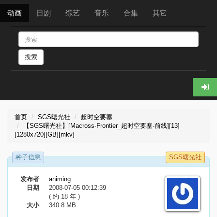
动画
日剧
综艺
音乐
合集
其它
搜索
首页
SGS曙光社
超时空要塞
【SGS曙光社】[Macross-Frontier_超时空要塞-前线][13]
[1280x720][GB][mkv]
种子信息
SGS曙光社
发布者
animing
日期
2008-07-05 00:12:39
( 约 18 年 )
大小
340.8 MB