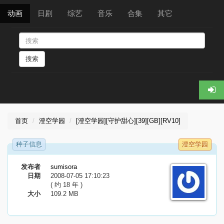
动画
日剧
综艺
音乐
合集
其它
搜索
首页
澄空学园
[澄空学园][守护甜心][39][GB][RV10]
种子信息
澄空学园
发布者
sumisora
日期
2008-07-05 17:10:23
( 约 18 年 )
大小
109.2 MB