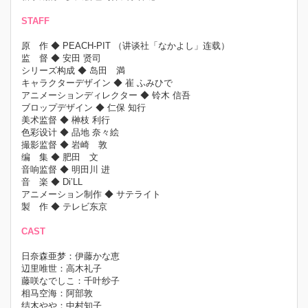
STAFF
原 作 ◆ PEACH-PIT （讲谈社「なかよし」连载）
监 督 ◆ 安田 贤司
シリーズ构成 ◆ 岛田 満
キャラクターデザイン ◆ 崔 ふみひで
アニメーションディレクター ◆ 铃木 信吾
ブロップデザイン ◆ 仁保 知行
美术监督 ◆ 榊枝 利行
色彩设计 ◆ 品地 奈々絵
撮影监督 ◆ 岩崎 敦
编 集 ◆ 肥田 文
音响监督 ◆ 明田川 进
音 楽 ◆ Di’LL
アニメーション制作 ◆ サテライト
製 作 ◆ テレビ东京
CAST
日奈森亜梦：伊藤かな恵
辺里唯世：高木礼子
藤咲なでしこ：千叶纱子
相马空海：阿部敦
结木やや：中村知子