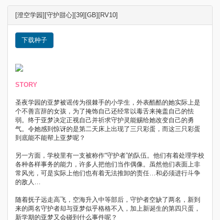
[澄空学园][守护甜心][39][GB][RV10]
下载种子
STORY
圣夜学园的亚梦被谣传为很棘手的小学生，外表酷酷的她实际上是
个不善言辞的女孩，为了掩饰自己还经常以毒舌来掩盖自己的怯
弱。终于亚梦决定正视自己并祈求守护灵能赐给她改变自己的勇
气。令她感到惊讶的是第二天床上出现了三只彩蛋，而这三只彩蛋
到底能不能帮上亚梦呢？
另一方面，学校里有一支被称作“守护者”的队伍。他们有着处理学校
各种各样事务的能力，许多人把他们当作偶像。虽然他们表面上非
常风光，可是实际上他们也有着无法推卸的责任…和必须进行斗争
的敌人…
随着抚子远走高飞，空海升入中等部后，守护者空缺了两名，新到
来的两名守护者却与亚梦似乎格格不入，加上新诞生的第四只蛋，
新学期的亚梦又会碰到什么事件呢？