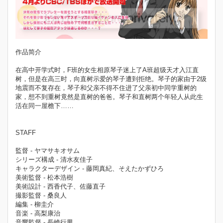
作品简介
在高中开学式时，F班的女生相原琴子迷上了A班超级天才入江直
树，但是在高三时，向直树示爱的琴子遭到拒绝。琴子的家由于2级
地震而不复存在，琴子和父亲不得不住进了父亲初中同学重树的
家，想不到重树竟然是直树的爸爸。琴子和直树两个年轻人从此生
活在同一屋檐下……
STAFF
監督 - ヤマサキオサム
シリーズ構成 - 清水友佳子
キャラクターデザイン - 藤岡真紀、そえたかずひろ
美術監督 - 松本浩樹
美術設計 - 西香代子、佐藤直子
撮影監督 - 桑良人
編集 - 柳圭介
音楽 - 高梨康治
音響監督 - 長崎行男