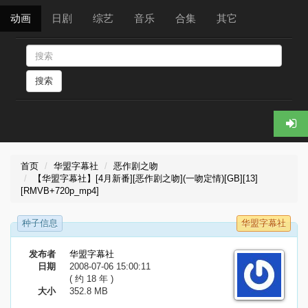
动画
日剧
综艺
音乐
合集
其它
搜索
首页
华盟字幕社
恶作剧之吻
【华盟字幕社】[4月新番][恶作剧之吻](一吻定情)[GB][13]
[RMVB+720p_mp4]
种子信息
华盟字幕社
发布者
华盟字幕社
日期
2008-07-06 15:00:11
( 约 18 年 )
大小
352.8 MB