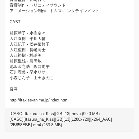
音響制作 - トリニティサウンド
アニメーション制作 - トムス·エンタテインメント
CAST
相原琴子 - 水樹奈々
入江直樹 - 平川大輔
入江紀子 - 松井菜桜子
入江重樹 - 長嶝高士
入江裕樹 - 朴璐美
相原重雄 - 島田敏
池沢金之助 - 阪口周平
石川理美 - 早水リサ
小森じん子 - 山田きのこ
官网
http://itakiss-anime.jp/index.htm
[CASO][Itazura_na_Kiss][GB][13].rmvb (99.0 MB)
[CASO][Itazura_na_Kiss][GB][13][1280x720][x264_AAC]
[2B858EBB].mp4 (253.8 MB)