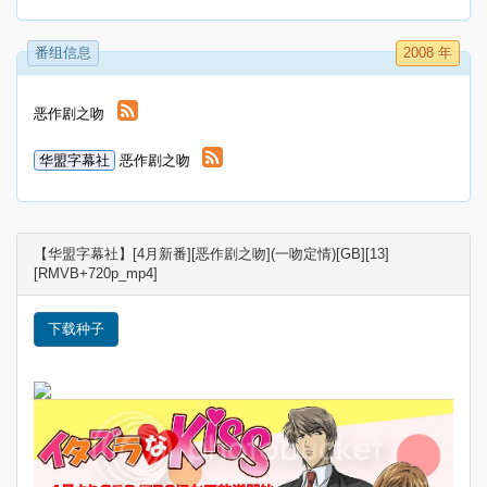
番组信息
2008 年
恶作剧之吻
华盟字幕社
恶作剧之吻
【华盟字幕社】[4月新番][恶作剧之吻](一吻定情)[GB][13]
[RMVB+720p_mp4]
下载种子