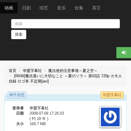
动画
日剧
综艺
音乐
合集
其它
搜索
首页
华盟字幕社
魔法使的注意事项～夏之空～
[RAW]魔法遣いに大切なこと ～夏のソラ～ 第02話 720p カモエ
自録 ロゴ有 不定期[avi]
种子信息
华盟字幕社
发布者
华盟字幕社
日期
2008-07-09 17:26:03
( 约 18 年 )
大小
169.7 MB