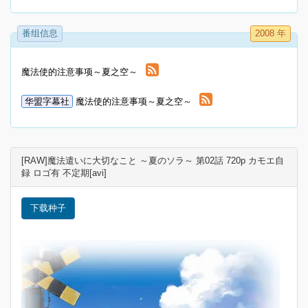
番组信息
2008 年
魔法使的注意事项～夏之空～
华盟字幕社
魔法使的注意事项～夏之空～
[RAW]魔法遣いに大切なこと ～夏のソラ～ 第02話 720p カモエ自
録 ロゴ有 不定期[avi]
下载种子