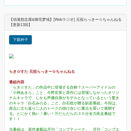
【动漫怨念屋&御宅梦域】[Webラジオ] 元祖らっきー☆ちゃんねる
【更新13回】
下载种子
らき☆すた 元祖らっきー☆ちゃんねる
番組内容
「らき☆すた」の作品中に登場する自称？スーパーアイドルの
「小神あきら」こと、今野宏美と原作には登場しなかったオリジ
ナルキャラで、しかも声優自身がモデルとなっているという驚き
のキャラ「白石みのる」こと、白石稔が贈る娯楽番組。今回は、
原点に立ち返り二人のトークの掛け合いに重点を置いて展開す
る。とにかく熱い！暑い！汗だらだらの３０分全力疾走番組で
す！！
当番組は、原作連載誌月刊「コンプティーク」、月刊「コンプエ