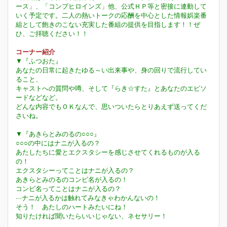
ース」、「コンプヒロインズ」他、公式ＨＰ等と密接に連動して
いく予定です。二人の熱いトークの応酬を中心とした情報娯楽番
組として飽きのこない充実した番組の提供を目指します！！ぜ
ひ、ご拝聴ください！！
コーナー紹介
▼『ふつおた』
あなたの日常に起きたゆる～い出来事や、身の回りで流行してい
ること、
キャストへの質問や噂、そして『らき☆すた』とあなたのエピソ
ードなどなど。
どんな内容でもＯＫなんで、思いついたらとりあえず送ってくだ
さいね。
▼『あきらとみのるの○○○』
○○○の中にはナニが入るの？
あたしたちに愛とエクスタシーを感じさせてくれるものが入る
の！
エクスタシーってことはナニが入るの？
あきらとみのるのコンビ名が入るの！
コンビ名ってことはナニが入るの？
···ナニが入るかは触れてみなきゃわかんないの！
そう！ あたしのハートみたいにね！
知りたければ聞いたらいいじゃない、ネセサリー！