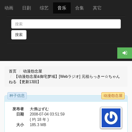
动画
日剧
综艺
音乐
合集
其它
搜索
首页
动漫怨念屋
【动漫怨念屋&御宅梦域】[Webラジオ] 元祖らっきー☆ちゃん
ねる 【更新13回】
种子信息
动漫怨念屋
发布者
大佛はずむ
日期
2008-07-04 03:51:59
( 约 18 年 )
大小
185.3 MB