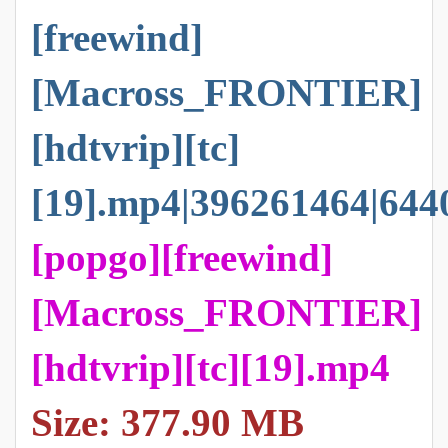
[freewind]
[Macross_FRONTIER]
[hdtvrip][tc]
[19].mp4|396261464
[popgo][freewind]
[Macross_FRONTIER]
[hdtvrip][tc][19].mp4
Size: 377.90 MB