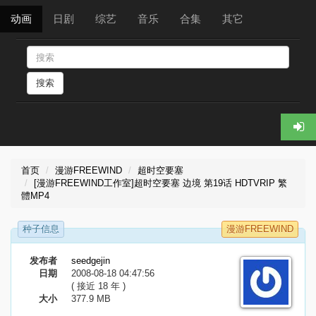
动画
日剧
综艺
音乐
合集
其它
搜索
首页
漫游FREEWIND
超时空要塞
[漫游FREEWIND工作室]超时空要塞 边境 第19话 HDTVRIP 繁
體MP4
种子信息
漫游FREEWIND
发布者
seedgejin
日期
2008-08-18 04:47:56
( 接近 18 年 )
大小
377.9 MB