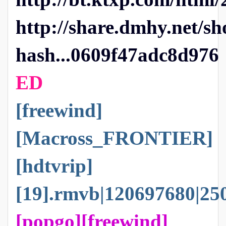
http://share.dmhy.net/s
hash...0609f47adc8d976
ED
[freewind]
[Macross_FRONTIER]
[hdtvrip]
[19].rmvb|12069768
[popgo][freewind]