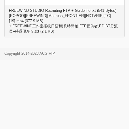
FREEWIND STUDIO Recruiting FTP + Guideline.txt (541 Bytes)
[POPGO][FREEWIND][Macross_FRONTIER][HDTVRIP][TC]
[19].mp4 (377.9 MB)
☆FREEWIND工作室招收日語翻譯,時間軸,FTP提供者,ED BT分流
員--待遇優厚☆.txt (2.1 KB)
Copyright 2014-2023 ACG.RIP.