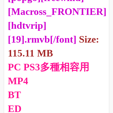
[Macross_FRONTIER]
[hdtvrip]
[19].rmvb[/font]
Size:
115.11 MB
PC PS3多種相容用
MP4
BT
ED