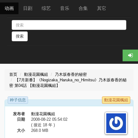
动画
日剧
综艺
音乐
合集
其它
搜索
首页
動漫花園楓組
乃木坂春香的秘密
【7月新番】《Nogizaka_Haruka_no_Himitsu》乃木坂春香的秘
密 第04話 【動漫花園楓組】
种子信息
動漫花園楓組
发布者
動漫花園楓組
日期
2008-08-22 05:54:02
( 接近 18 年 )
大小
268.0 MB