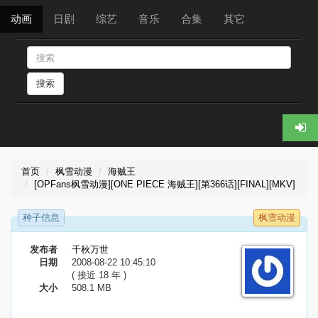
动画
日剧
综艺
音乐
合集
其它
搜索
首页
枫雪动漫
海贼王
[OPFans枫雪动漫][ONE PIECE 海贼王][第366话][FINAL][MKV]
种子信息
枫雪动漫
发布者
千秋万世
日期
2008-08-22 10:45:10
( 接近 18 年 )
大小
508.1 MB