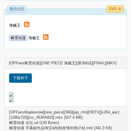
番组信息
2005 年
海贼王
枫雪动漫
海贼王
[OPFans枫雪动漫][ONE PIECE 海贼王][第366话][FINAL][MKV]
下载种子
[OPFansMaplesnow][one_piece][366][jap_chn][HDTV][x264_aac]
[1280x720][crc_453FA823].mkv (507.4 MB)
枫雪动漫 论坛.url (130 Bytes)
枫雪动漫 字幕組作品淘宝&拍拍友情补档计划.mht (341.3 KB)