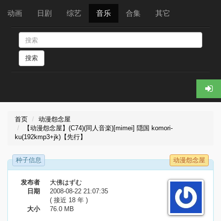
动画
日剧
综艺
音乐
合集
其它
搜索
首页
动漫怨念屋
【动漫怨念屋】(C74)(同人音楽)[mimei] 隠国 komori-
ku(192kmp3+jk)【先行】
种子信息
动漫怨念屋
发布者
大佛はずむ
日期
2008-08-22 21:07:35
( 接近 18 年 )
大小
76.0 MB