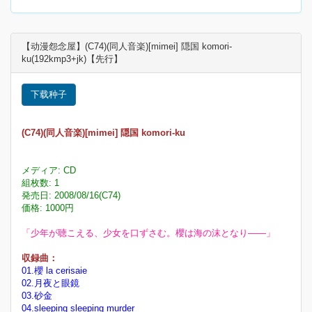
【动漫怨念屋】(C74)(同人音楽)[mimei] 隠国 komori-
ku(192kmp3+jk)【先行】
下载种子
(C74)(同人音楽)[mimei] 隠国 komori-ku
メディア: CD
組枚数: 1
発売日: 2008/08/16(C74)
価格: 1000円
「少年が聴こえる、少女を口ずさむ。櫻は海の沫となり――」
収録曲：
01.櫻 la cerisaie
02.月夜と眼鏡
03.砂金
04.sleeping sleeping murder