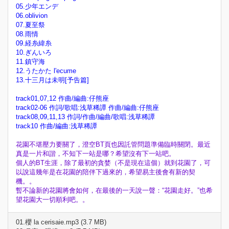
05.少年エンデ
06.oblivion
07.夏至祭
08.雨情
09.経糸緯糸
10.ぎんいろ
11.鎮守海
12.うたかた l'ecume
13.十三月は未明[予告篇]
track01,07,12 作曲/編曲:仔熊座
track02-06 作詞/歌唱:浅草稀譚 作曲/編曲:仔熊座
track08,09,11,13 作詞/作曲/編曲/歌唱:浅草稀譚
track10 作曲/編曲:浅草稀譚
花園不堪壓力要關了，澄空BT頁也因託管問題準備臨時關閉。最近
真是一片和諧，不知下一站是哪？希望沒有下一站吧。
個人的BT生涯，除了最初的貪婪（不是現在這個）就到花園了，可
以說這幾年是在花園的陪伴下過來的，希望易主後會有新的契
機。。
暫不論新的花園將會如何，在最後的一天說一聲：“花園走好。”也希
望花園大一切順利吧。。
01.櫻 la cerisaie.mp3 (3.7 MB)