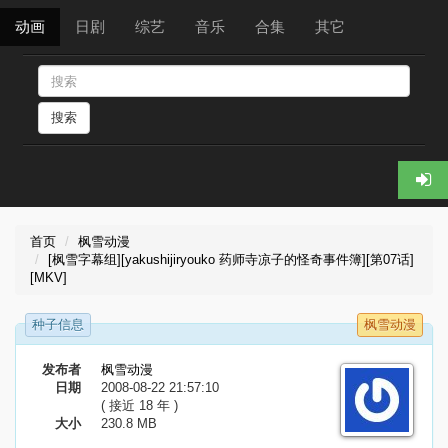
动画
日剧
综艺
音乐
合集
其它
搜索
首页
枫雪动漫
[枫雪字幕组][yakushijiryouko 药师寺凉子的怪奇事件簿][第07话]
[MKV]
种子信息
枫雪动漫
发布者
枫雪动漫
日期
2008-08-22 21:57:10
( 接近 18 年 )
大小
230.8 MB