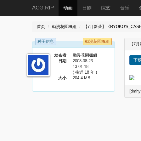
ACG.RIP
动画
日剧
综艺
音乐
首页
動漫花園楓組
【7月新番】《RYOKO'S_CA
种子信息
動漫花園楓組
【7月
发布者
動漫花園楓組
下
日期
2008-08-23
13:01:18
( 接近 18 年 )
大小
204.4 MB
[dmhy