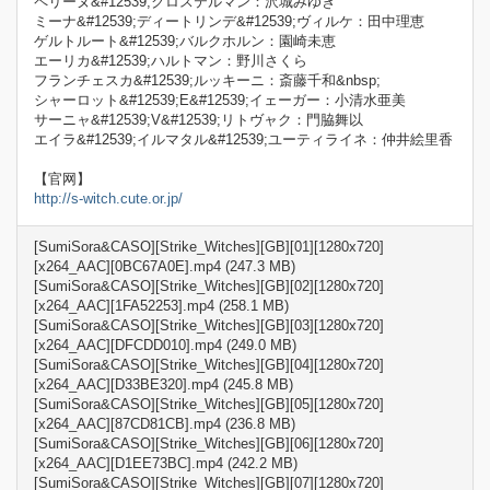
ペリーヌ&#12539;クロステルマン：沢城みゆき
ミーナ&#12539;ディートリンデ&#12539;ヴィルケ：田中理恵
ゲルトルート&#12539;バルクホルン：園崎未恵
エーリカ&#12539;ハルトマン：野川さくら
フランチェスカ&#12539;ルッキーニ：斎藤千和&nbsp;
シャーロット&#12539;E&#12539;イェーガー：小清水亜美
サーニャ&#12539;V&#12539;リトヴャク：門脇舞以
エイラ&#12539;イルマタル&#12539;ユーティライネ：仲井絵里香
【官网】
http://s-witch.cute.or.jp/
[SumiSora&CASO][Strike_Witches][GB][01][1280x720]
[x264_AAC][0BC67A0E].mp4 (247.3 MB)
[SumiSora&CASO][Strike_Witches][GB][02][1280x720]
[x264_AAC][1FA52253].mp4 (258.1 MB)
[SumiSora&CASO][Strike_Witches][GB][03][1280x720]
[x264_AAC][DFCDD010].mp4 (249.0 MB)
[SumiSora&CASO][Strike_Witches][GB][04][1280x720]
[x264_AAC][D33BE320].mp4 (245.8 MB)
[SumiSora&CASO][Strike_Witches][GB][05][1280x720]
[x264_AAC][87CD81CB].mp4 (236.8 MB)
[SumiSora&CASO][Strike_Witches][GB][06][1280x720]
[x264_AAC][D1EE73BC].mp4 (242.2 MB)
[SumiSora&CASO][Strike_Witches][GB][07][1280x720]