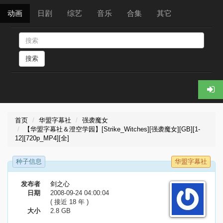
动画
日剧
综艺
音乐
合集
其它
搜索
首页
华盟字幕社
强袭魔女
【华盟字幕社＆澄空学园】[Strike_Witches][强袭魔女][GB][1-
12][720p_MP4][全]
种子信息
华盟字幕社
发布者
剑之心
日期
2008-09-24 04:00:04
( 接近 18 年 )
大小
2.8 GB