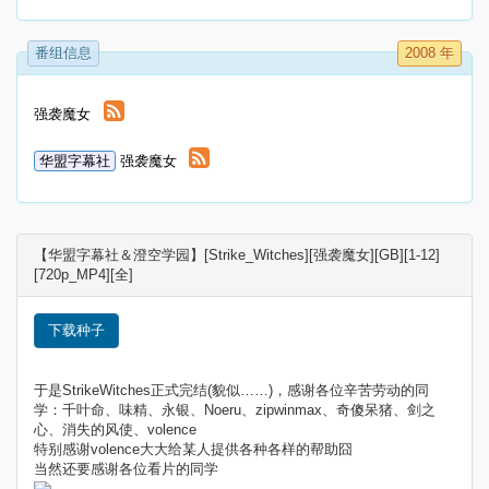
番组信息
2008 年
强袭魔女
华盟字幕社
强袭魔女
【华盟字幕社＆澄空学园】[Strike_Witches][强袭魔女][GB][1-12]
[720p_MP4][全]
下载种子
于是StrikeWitches正式完结(貌似……)，感谢各位辛苦劳动的同
学：千叶命、味精、永银、Noeru、zipwinmax、奇傻呆猪、剑之
心、消失的风使、volence
特别感谢volence大大给某人提供各种各样的帮助囧
当然还要感谢各位看片的同学