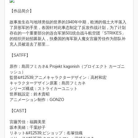
【作品简介】
故事发生在与地球类似的世界的1940年中期，欧洲的领土大半落入
了异形军的手里，各国针对此事态制定了反攻作战计划，为了计划
存在的一个重要部分的连合军第501统合战斗航空团「STRIKES」
的组织开始招募新人，扶桑国的海军新人魔女宫藤芳佳作为部队补
充人员被送去了那里…
【SATFF】
原作：島田フミカネ& Projekt kagonish（プロイエクト カーゴニ
ッシュ）
監督&#12539;アニメキャラクターデザイン：高村和宏
キャラクターデザイン原案：島田フミカネ
シリーズ構成：ストライカーユニット
世界観設定：鈴木貴昭
アニメーション制作：GONZO
【CAST】
宮藤芳佳：福圓美里
坂本美緒：千葉紗子
リネット&#12539;ビショップ：名塚佳織