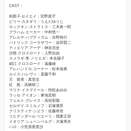
CAST：
刹那·F·セイエイ：宮野真守
ビリー·カタギリ：うえだゆうじ
ロックオン·ストラトス：三木眞一郎
グラハム·エーカー：中村悠一
アレルヤ·ハプティズム：吉野裕行
パトリック·コーラサワー：浜田賢二
ティエリア·アーデ：神谷浩史
沙慈·クロスロード：入野自由
スメラギ·李·ノリエガ：本名陽子
絹江·クロスロード：遠藤綾
アレハンドロ·コーナー：松本保典
ルイス·ハレヴィ：斎藤千和
王 留美：真堂圭
紅 龍：高橋研二
マリナ·イスマイール：恒松あゆみ
ラッセ·アイオン：東地宏樹
フェルト·グレイス：高垣彩陽
セルゲイ·スミルノフ：石塚運昇
クリスティナ·シエラ：佐藤有世
リヒテンダール·ツエーリ：我妻正崇
イオリア·シュヘンベルグ：大塚周夫
ハロ：小笠原亜里沙