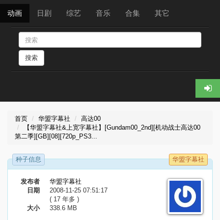
动画
日剧
综艺
音乐
合集
其它
搜索
首页
华盟字幕社
高达00
【华盟字幕社&上宽字幕社】[Gundam00_2nd][机动战士高达00
第二季][GB][08][720p_PS3...
种子信息
华盟字幕社
发布者
华盟字幕社
日期
2008-11-25 07:51:17
( 17 年多 )
大小
338.6 MB