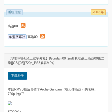
番组信息
2007 年
高达00
华盟字幕社
高达00
【华盟字幕社&上宽字幕社】[Gundam00_2nd][机动战士高达00第二
季][GB][08][720p_PS3兼容MP4]
下载种子
本回RMVB最后弄错了Arche Gundam（权天使高达）的名称…
720p中修正
STORY：