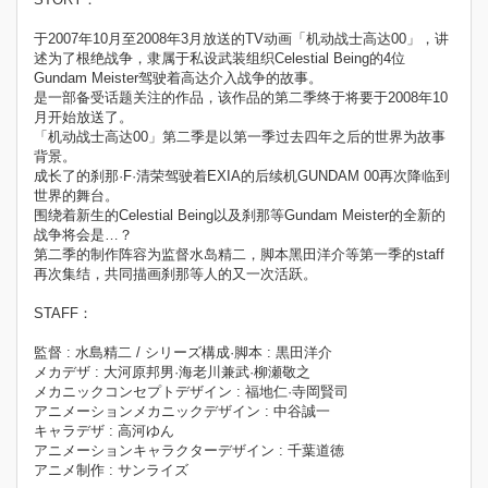
于2007年10月至2008年3月放送的TV动画「机动战士高达00」，讲
述为了根绝战争，隶属于私设武装组织Celestial Being的4位
Gundam Meister驾驶着高达介入战争的故事。
是一部备受话题关注的作品，该作品的第二季终于将要于2008年10
月开始放送了。
「机动战士高达00」第二季是以第一季过去四年之后的世界为故事
背景。
成长了的刹那·F·清荣驾驶着EXIA的后续机GUNDAM 00再次降临到
世界的舞台。
围绕着新生的Celestial Being以及刹那等Gundam Meister的全新的
战争将会是…？
第二季的制作阵容为监督水岛精二，脚本黑田洋介等第一季的staff
再次集结，共同描画刹那等人的又一次活跃。
STAFF：
監督 : 水島精二 / シリーズ構成·脚本 : 黒田洋介
メカデザ : 大河原邦男·海老川兼武·柳瀬敬之
メカニックコンセプトデザイン : 福地仁·寺岡賢司
アニメーションメカニックデザイン : 中谷誠一
キャラデザ : 高河ゆん
アニメーションキャラクターデザイン : 千葉道徳
アニメ制作 : サンライズ