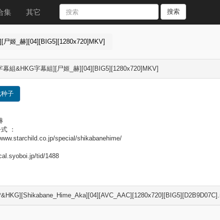
合集
其它
搜索
_赫][04][BIG5][1280x720]MKV]
幕組&HKG字幕組][尸姬_赫][04][BIG5][1280x720]MKV]
载种子
赫
式 ：
/www.starchild.co.jp/special/shikabanehime/
/cal.syoboi.jp/tid/1488
&HKG][Shikabane_Hime_Aka][04][AVC_AAC][1280x720][BIG5][D2B9D07C].