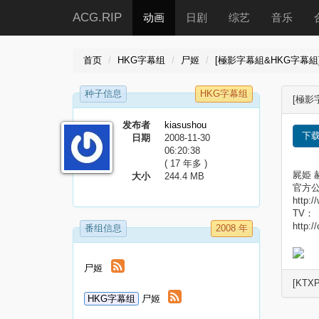
ACG.RIP
动画
日剧
综艺
音乐
首页
HKG字幕组
尸姬
[極影字幕組&HKG字幕組][尸姬
种子信息
HKG字幕组
[極影字
发布者
kiasushou
下
日期
2008-11-30
06:20:38
( 17 年多 )
屍姫 
大小
244.4 MB
官方公
http:/
TV：
http:/
番组信息
2008 年
尸姬
[KTXP
HKG字幕组
尸姬