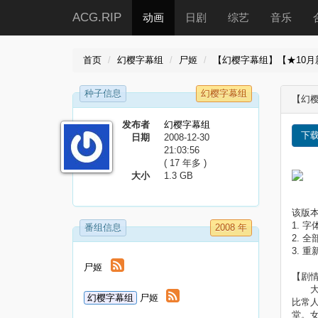
ACG.RIP
动画
日剧
综艺
音乐
首页
幻樱字幕组
尸姬
【幻樱字幕组】【★10月新番】
种子信息
幻樱字幕组
【幻樱字
发布者
幻樱字幕组
下
日期
2008-12-30
21:03:56
( 17 年多 )
大小
1.3 GB
该版
1. 
番组信息
2008 年
2. 全
3. 
尸姬
【剧
大元
幻樱字幕组
尸姬
比常
堂。