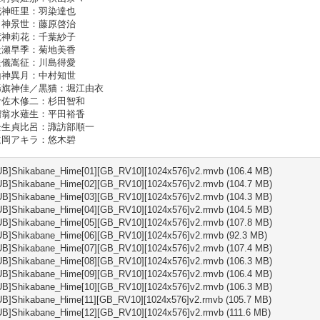
旺里：羽染達也
景世：藤原啓治
莉花：千葉紗子
早季：菊地美香
嵩征：川島得愛
異月：中村知世
神佳／黒猫：堀江由衣
木修二：杉田智和
水薙生：平田裕香
貞比呂：諏訪部順一
アキラ：悠木碧
B]Shikabane_Hime[01][GB_RV10][1024x576]v2.rmvb (106.4 MB)
B]Shikabane_Hime[02][GB_RV10][1024x576]v2.rmvb (104.7 MB)
B]Shikabane_Hime[03][GB_RV10][1024x576]v2.rmvb (104.3 MB)
B]Shikabane_Hime[04][GB_RV10][1024x576]v2.rmvb (104.5 MB)
B]Shikabane_Hime[05][GB_RV10][1024x576]v2.rmvb (107.8 MB)
B]Shikabane_Hime[06][GB_RV10][1024x576]v2.rmvb (92.3 MB)
B]Shikabane_Hime[07][GB_RV10][1024x576]v2.rmvb (107.4 MB)
B]Shikabane_Hime[08][GB_RV10][1024x576]v2.rmvb (106.3 MB)
B]Shikabane_Hime[09][GB_RV10][1024x576]v2.rmvb (106.4 MB)
B]Shikabane_Hime[10][GB_RV10][1024x576]v2.rmvb (106.3 MB)
B]Shikabane_Hime[11][GB_RV10][1024x576]v2.rmvb (105.7 MB)
B]Shikabane_Hime[12][GB_RV10][1024x576]v2.rmvb (111.6 MB)