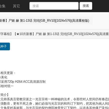
合集
其它
搜索
尸姬 赫 第1-13话 完结[GB_RV10][1024x576](高清重校版)
幕组】【★10月新番】尸姬 赫 第1-13话 完结[GB_RV10][1024x576](高清
载种子
本相关更新：
字体美化
部采用720p H264 ACC高清源压制
重新校对统一
情简介】
帅系真言密教宗派之一光言宗有一种神秘的法术，令那些对人世间仍有眷恋的
人强数倍，更有不死之身，她们必须与光言宗的和尚订下契约，把其他为祸人间
女主角星村真姬那，与光言宗的契约僧田神景世订下契约，以追杀其他僵尸及找