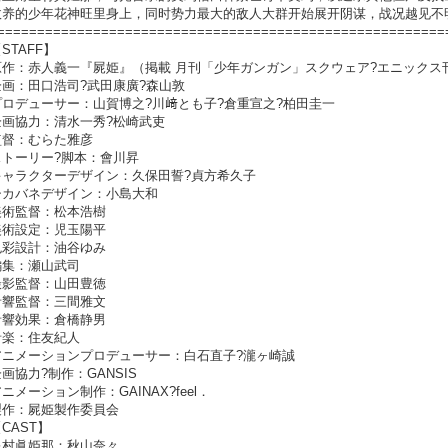
收养的少年花神旺里身上，同时势力最大的敌人大群开始展开阴谋，战况越见不
=====================================================
TAFF】
：赤人義一『屍姫』（掲載 月刊「少年ガンガン」スクウェア?エニックス
：田口浩司?武田康廣?森山敦
デューサー：山賀博之?川﨑とも子?倉重宣之?柏田圭一
協力：清水一秀?松崎武吏
：むらた雅彦
ーリー?脚本：會川昇
ラクターデザイン：久保田誓?貞方希久子
バネデザイン：小島大和
監督：松本浩樹
設定：児玉陽平
設計：油谷ゆみ
：瀬山武司
監督：山田豊徳
監督：三間雅文
効果：倉橋静男
：住友紀人
メーションプロデューサー：白石直子?瀧ヶ崎誠
力?制作：GANSIS
ーション制作：GAINAX?feel．
：屍姫製作委員会
AST】
眞姫那：秋山奈々