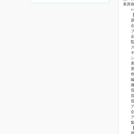
来其
====
【S
原作
企画
プロ
企画
監督
スト
キャ
シカ
美術
美術
色彩
編集
撮影
音響
音響
音楽
アニ
企画協
アニメ
製作
【C
星村