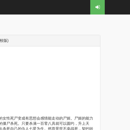
重校版)
女性死尸变成有思想会感情能走动的尸姬。尸姬的能力
的僵尸杀死。只要杀满一百零八具就可以圆约，升上天
出杀死自己的仇人七星为生。然而景世不幸战死，契约转