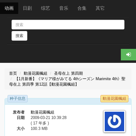
动画
日剧
综艺
音乐
合集
其它
搜索
首页
動漫花園楓組
圣母在上 第四期
【1月新番】《マリア様がみてる 4thシーズン Marimite 4th》聖
母在上 第四季 第12話【動漫花園楓組】
种子信息
動漫花園楓組
发布者
動漫花園楓組
日期
2009-03-21 10:39:28
( 17 年多 )
大小
100.3 MB