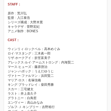
STAFF：
原作 : 荒川弘
監督 : 入江泰浩
シリーズ構成 : 大野木寛
キャラデザ : 菅野宏紀
アニメ制作 : BONES
CAST：
ウィンリィ·ロックベル：高本めぐみ
ロイ·マスタング：三木眞一郎
リザ·ホークアイ：折笠富美子
アレックス·ルイ·アームストロング：内海賢二
マース·ヒューズ：藤原啓治
ジャン·ハボック：うえだゆうじ
ヴァトー·ファルマン：浜田賢二
マリア·ロス：名塚佳織
キング·ブラッドレイ：柴田秀勝
スカー：三宅健太
ラスト：井上喜久子
グラトニー：白鳥哲
エンヴィー：高山みなみ
ゾルフ·Ｊ·キンブリー：吉野裕行