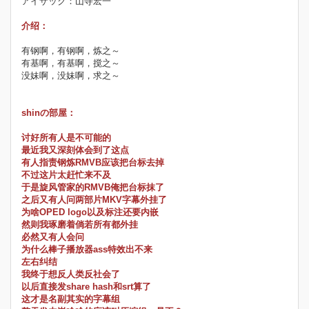
アイザック：山寺宏一
介绍：
有钢啊，有钢啊，炼之～
有基啊，有基啊，搅之～
没妹啊，没妹啊，求之～
shinの部屋：
讨好所有人是不可能的
最近我又深刻体会到了这点
有人指责钢炼RMVB应该把台标去掉
不过这片太赶忙来不及
于是旋风管家的RMVB俺把台标抹了
之后又有人问两部片MKV字幕外挂了
为啥OPED logo以及标注还要内嵌
然则我琢磨着倘若所有都外挂
必然又有人会问
为什么棒子播放器ass特效出不来
左右纠结
我终于想反人类反社会了
以后直接发share hash和srt算了
这才是名副其实的字幕组