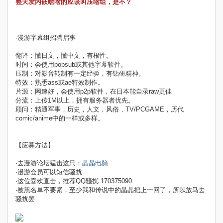
整天发内嵌啥啥的应该叫压缩组，是不？
·漫游字幕组招聘启事
翻译：懂日文，懂中文，有根性。
时间：会使用popsub或其他字幕软件。
压制：对影音转制有一定经验，有钻研精神。
特效：熟悉ass或ae特效制作。
片源：网速好，会使用p2p软件，在日本能自录raw更佳
分流：上传1M以上，拥有服务器者优先。
顾问：精通军事，历史，人文，风俗，TV/PCGAME，历代
comic/anime中的一样或多样。
【应募方法】
·去漫游论坛猛击这只：
晶晶电脑
·漫游会员可以短信骚扰
·这位喜欢直击，推荐QQ骚扰 170375090
·被黑名单不要紧，至少我和传说中的晶晶把上一回了，所以放马去
骚扰罢