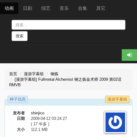
动画
日剧
综艺
音乐
合集
其它
搜索
首页
漫游字幕组
钢炼
[漫游字幕组] Fullmetal Alchemist 钢之炼金术师 2009 第02话
RMVB
种子信息
漫游字幕组
发布者
shinjico
日期
2009-04-12 03:24:27
( 17 年多 )
大小
112.1 MB