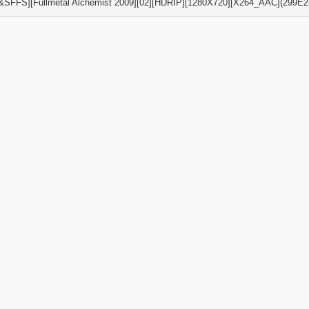
&SFFS][Fullmetal Alchemist 2009][02][HDRIP][1280X720][X264_AAC](299E2