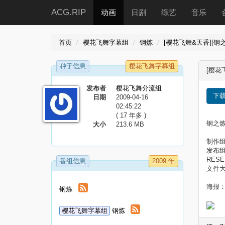
ACG.RIP
动画
日剧
综艺
音乐
首页
樱花飞舞字幕组
钢炼
[樱花飞舞&天香][钢之
种子信息
樱花飞舞字幕组
[樱花
发布者
樱花飞舞分流组
下
日期
2009-04-16
02:45:22
( 17 年多 )
钢之炼
大小
213.6 MB
制作组
发布
RESE
番组信息
2009 年
文件大小
海报
钢炼
樱花飞舞字幕组
钢炼