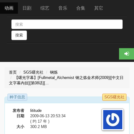
动画
日剧
综艺
音乐
合集
其它
搜索
首页
SGS曙光社
钢炼
【曙光字幕】[Fullmetal_Alchemist 钢之炼金术师(2009)][中文日
文字幕内挂][第08话][...
种子信息
SGS曙光社
发布者
lititude
日期
2009-06-13 20:53:34
( 约 17 年 )
大小
300.2 MB