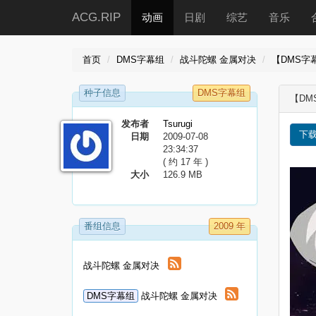
ACG.RIP
动画
日剧
综艺
音乐
首页
DMS字幕组
战斗陀螺 金属对决
【DMS字幕組
种子信息
DMS字幕组
【DMS
发布者
Tsurugi
下
日期
2009-07-08
23:34:37
( 约 17 年 )
大小
126.9 MB
番组信息
2009 年
战斗陀螺 金属对决
DMS字幕组
战斗陀螺 金属对决