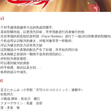
ry】
是个对手越强就越有斗志的热血陀螺手。
常喜欢陀螺对战，以更强为目标，寻求强敌进行武者修行的他
京谷率领的邪恶组织首狩団（Face Hunters）进行了一场1对100鲁莽的陀螺
这个机会而认识银河的健太，对银河像哥哥一样敬仰。
银河认为健太的实力还有所欠缺
通过陀螺战斗中真挚的配合产生了好感，并开始共同行动
胜负未揭晓之前保持一颗绝不放弃的强烈的心，
以外时刻为朋友着想，
都可以看到银河的身影
的对手相遇、相识以及分别……
种各样的战斗中成长。
ff】
：足立たかふみ（小学館「月刊コロコロコミック」連載中）
：杉島邦久
ズ構成·脚本：長谷川 勝己
ラクターデザイン：長森 佳容
監督：本多 敬