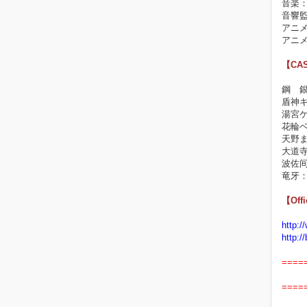
音楽：Ne
音響
アニ
アニメ
【CA
鋼 
盾神
湯宮
花輪
天野
大道
波佐
竜牙
【Offi
http:/
http:/
====
====