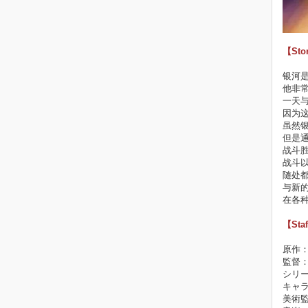
【Sto
银河
他非
一天与
因为
虽然
但是
战斗
战斗
随处
与新
在各
【Sta
原作
監督
シリー
キャ
美術