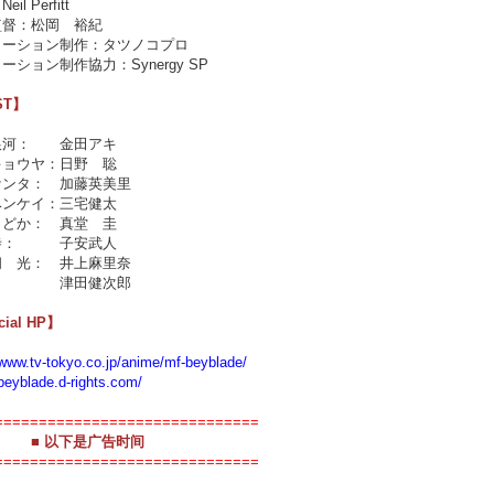
il Perfitt
監督：松岡 裕紀
メーション制作：タツノコプロ
ーション制作協力：Synergy SP
ST】
銀河： 金田アキ
キョウヤ：日野 聡
ケンタ： 加藤英美里
ベンケイ：三宅健太
まどか： 真堂 圭
寺： 子安武人
间 光： 井上麻里奈
： 津田健次郎
cial HP】
/www.tv-tokyo.co.jp/anime/mf-beyblade/
/beyblade.d-rights.com/
==============================
■ 以下是广告时间
==============================