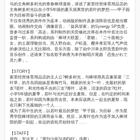
马的主角树多村光的青春棒球漫画，讲述了家里经营体育用品店的
主角树多村光以在小学5年级的夏天就离世的若叶的梦想——甲子园
作为目标而奋斗的故事。
不仅有优秀的原作作为蓝本，动画版的制作及参演阵容也是相当耀
眼。动画制作交由「偶像宣言」「旋风管家」的Synergy SP负责，
曾参与过多部「高达」系列制作的关田修此次将在本作中首次出任
监督一职，系列构成则由「棒球大联盟」「君吻」「二十面相少
女」的土屋理敬担当。而入野自由、户松遥、樱井孝宏等人气声优
的参演也让人无比期待。音乐方面，除了由中川幸太郎负责剧中的
音乐创作，还请来了知名歌手絢香为本作献唱片尾曲「恋焦がれて
見た夢」。
【STORY】
家里经营体育用品店的主人公?树多村光，与棒球用具店兼茶屋「三
叶草」的月岛四姐妹是青梅竹马。顾家的长女?一叶，光最好的朋
友?若叶，和光性格不合的三女?青叶，还有，活泼的四女?红叶。
小学5年级的夏季，若叶与光约定好去夏祭。但是，在约定的时间来
临之前，若叶却因为事故而去世。本来应该两人一起去的夏祭，现
在只剩下光孤独的一个人……
成为了高中生的光，以若叶最后的梦想「甲子园」为目标，作为星
秀学院棒球部的王牌而奋斗着。然后，从青叶也作为选手加入棒球
部的那一刻起，命运的齿轮开始转动了……
【STAFF】
原作：安达充（『周刊少年SUNDAY』连载）