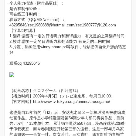
个人能力描述（附作品更佳）：
是否有制作经验：
可在线工作时间：
联系方式（QQ/MSN/E-mail）：
43295846/zsc1980888@hotmail.com/zsc1980777@126.com
【字幕组招募】
1.翻译:需要有一定的日语听力和翻译能力，有充足的上网翻译时间
2.校对:需要一定的日语听力和翻译能力 有充足的上网时间
3.片源，熟练使用winny share pd等软件，能够提供自录片源的话更
好
联系qq 43295846
【动画名称】クロスゲーム（四叶游戏）
【播放时间】2009年4月5日（テレビ東京系、每周日10:00）
【官方网站】http://www.tv-tokyo.co.jp/anime/crossgame/
这也是自13年前的「H2」后，安达充老师又一部棒球漫画被改编成
动画作品。原作是小学馆漫画赏第54回少年向部门得奖作品，目前
共计发行了13本单行本、累计销售量达650万部，漫画连载第2部处
于停载状态，而今春则预定开始第三部的连载。这是一部与月岛家
的四姐妹——长女一叶、次女若叶、三女青叶、四女红叶为青梅竹