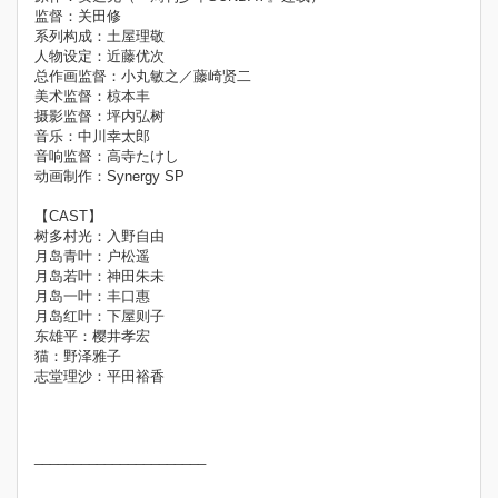
监督：关田修
系列构成：土屋理敬
人物设定：近藤优次
总作画监督：小丸敏之／藤崎贤二
美术监督：椋本丰
摄影监督：坪内弘树
音乐：中川幸太郎
音响监督：高寺たけし
动画制作：Synergy SP
【CAST】
树多村光：入野自由
月岛青叶：户松遥
月岛若叶：神田朱未
月岛一叶：丰口惠
月岛红叶：下屋则子
东雄平：樱井孝宏
猫：野泽雅子
志堂理沙：平田裕香
______________________