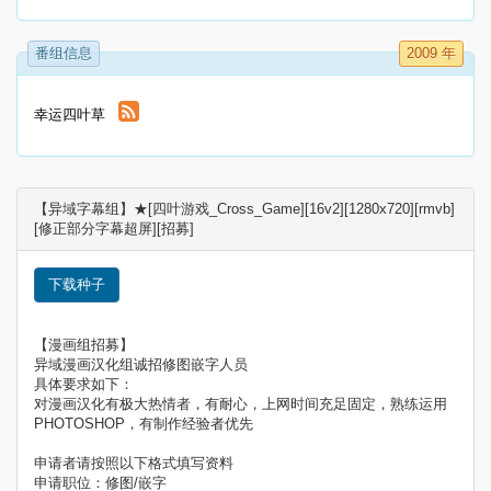
番组信息
2009 年
幸运四叶草
【异域字幕组】★[四叶游戏_Cross_Game][16v2][1280x720][rmvb]
[修正部分字幕超屏][招募]
下载种子
【漫画组招募】
异域漫画汉化组诚招修图嵌字人员
具体要求如下：
对漫画汉化有极大热情者，有耐心，上网时间充足固定，熟练运用
PHOTOSHOP，有制作经验者优先
申请者请按照以下格式填写资料
申请职位：修图/嵌字