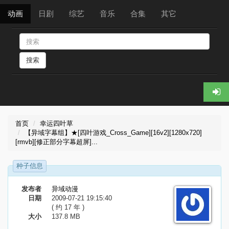
动画
日剧
综艺
音乐
合集
其它
搜索
首页
幸运四叶草
【异域字幕组】★[四叶游戏_Cross_Game][16v2][1280x720]
[rmvb][修正部分字幕超屏]...
种子信息
发布者
异域动漫
日期
2009-07-21 19:15:40
( 约 17 年 )
大小
137.8 MB