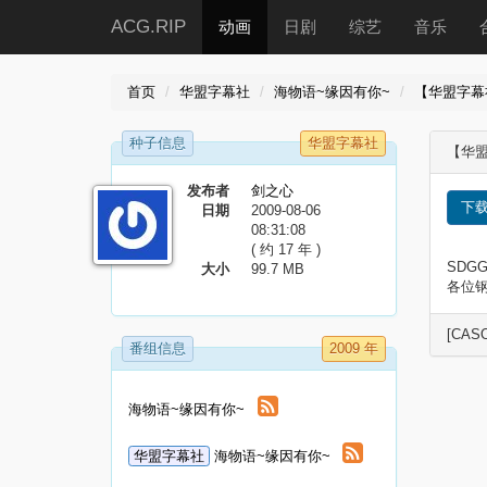
ACG.RIP
动画
日剧
综艺
音乐
首页
华盟字幕社
海物语~缘因有你~
【华盟字幕社】
种子信息
华盟字幕社
【华盟字
发布者
剑之心
下
日期
2009-08-06
08:31:08
( 约 17 年 )
SDG
大小
99.7 MB
各位钢
[CASO
番组信息
2009 年
海物语~缘因有你~
华盟字幕社
海物语~缘因有你~