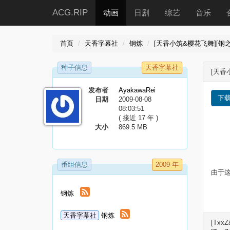
ACG.RIP
动画
日剧
综艺
音乐
首页
天香字幕社
钢炼
[天香小筑&樱花飞舞][钢之炼金术
种子信息
天香字幕社
[天香小
发布者
AyakawaRei
下
日期
2009-08-08
08:03:51
( 接近 17 年 )
大小
869.5 MB
番组信息
2009 年
由于
钢炼
天香字幕社
钢炼
[TxxZ