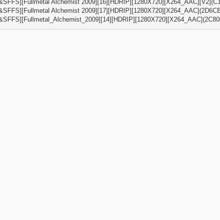
&SFFS][Fullmetal Alchemist 2009][16][HDRIP][1280X720][X264_AAC][V2](C
&SFFS][Fullmetal Alchemist 2009][17][HDRIP][1280X720][X264_AAC](2D6C
&SFFS][Fullmetal_Alchemist_2009][14][HDRIP][1280X720][X264_AAC](2C80