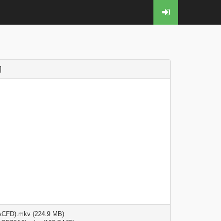
]
ACFD).mkv (224.9 MB)