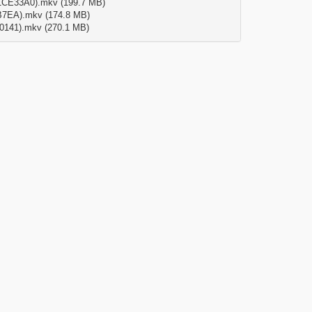
1CE33A0).mkv (199.7 MB)
B7EA).mkv (174.8 MB)
0141).mkv (270.1 MB)