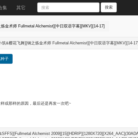
合集
其它
搜索
师 Fullmetal Alchemist][中日双语字幕][MKV][14-17]
筑&樱花飞舞][钢之炼金术师 Fullmetal Alchemist][中日双语字幕][MKV][14-17
载种子
这样或那样的原因，最后还是再发一次吧~
&SFFS][Fullmetal Alchemist 2009][15][HDRIP][1280X720][X264_AAC](30AD