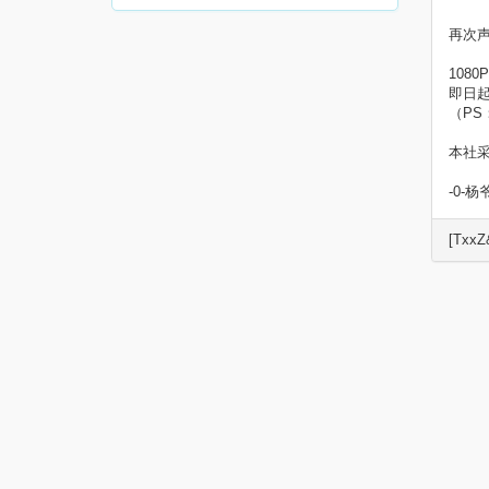
再次
108
即日起
（PS
本社
-0-
[TxxZ