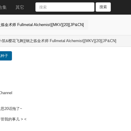
合集
其它
搜索
 Fullmetal Alchemist][MKV][20][JP&CN]
筑&樱花飞舞][钢之炼金术师 Fullmetal Alchemist][MKV][20][JP&CN]
载种子
Channel
思20话拖了~
管我的事儿 > <