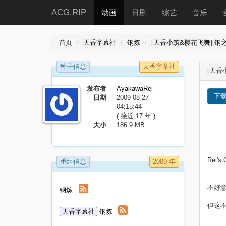
ACG.RIP
动画
日剧
综艺
音乐
首页
天香字幕社
钢炼
[天香小筑&樱花飞舞][钢之炼金术师
种子信息
天香字幕社
[天香小
发布者
AyakawaRei
下
日期
2009-08-27
04:15:44
( 接近 17 年 )
大小
186.9 MB
Rei's 
番组信息
2009 年
不好意
钢炼
但这不
天香字幕社
钢炼