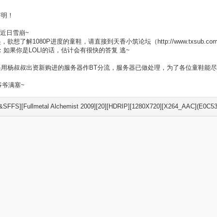
声明！
0P近日雪崩~
，欲想了解1080P进度的童鞋，请直接到天香小筑论坛（http://www.txsub.co
：如果你是LOLI的话，估计会有很快的答复 逃~
采用杨叔叔出资新购进的服务器作BT分流，服务器已做处理，为了各位童鞋能
杨爷爷满塞~
&SFFS][Fullmetal Alchemist 2009][20][HDRIP][1280X720][X264_AAC](E0C53