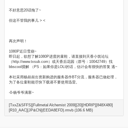
不好意思20话拖了~
但这不管我的事儿 > <
再次声明！
1080P近日雪崩~
即日起，欲想了解1080P进度的童鞋，请直接到天香小筑论坛
（http://www.txsub.com）或天香后花园（群号：10042749）找
bbscool搅解 （PS：如果你是LOLI的话，估计会有很快的答复 逃~
本社采用杨叔叔出资新购进的服务器作BT分流，服务器已做处理，
为了各位童鞋能尽快下载请不要使用迅雷。
-0-杨爷爷满塞~
[TxxZ&SFFS][Fullmetal Alchemist 2009][20][HDRIP][848X480]
[R10_AAC][JP&CN](EEDA8EFD).rmvb (106.6 MB)