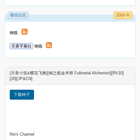
番组信息
2009 年
钢炼
天香字幕社
钢炼
[天香小筑&樱花飞舞][钢之炼金术师 Fullmetal Alchemist][RV10]
[20][JP&CN]
下载种子
Rei's Channel