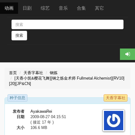
动画
日剧
综艺
音乐
合集
其它
搜索
首页
天香字幕社
钢炼
[天香小筑&樱花飞舞][钢之炼金术师 Fullmetal Alchemist][RV10]
[20][JP&CN]
种子信息
天香字幕社
发布者
AyakawaRei
日期
2009-08-27 04:15:51
( 接近 17 年 )
大小
106.6 MB