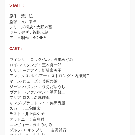
STAFF：
原作 : 荒川弘
監督 : 入江泰浩
シリーズ構成 : 大野木寛
キャラデザ : 菅野宏紀
アニメ制作 : BONES
CAST：
ウィンリィ·ロックベル：高本めぐみ
ロイ·マスタング：三木眞一郎
リザ·ホークアイ：折笠富美子
アレックス·ルイ·アームストロング：内海賢二
マース·ヒューズ：藤原啓治
ジャン·ハボック：うえだゆうじ
ヴァトー·ファルマン：浜田賢二
マリア·ロス：名塚佳織
キング·ブラッドレイ：柴田秀勝
スカー：三宅健太
ラスト：井上喜久子
グラトニー：白鳥哲
エンヴィー：高山みなみ
ゾルフ·Ｊ·キンブリー：吉野裕行