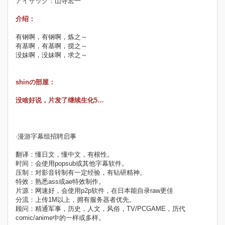
アイザック：山寺宏一
介绍：
有钢啊，有钢啊，炼之～
有基啊，有基啊，搅之～
没妹啊，没妹啊，求之～
shinの部屋：
没啥好说，片发了继续生化5…
·漫游字幕组招聘启事
翻译：懂日文，懂中文，有根性。
时间：会使用popsub或其他字幕软件。
压制：对影音转制有一定经验，有钻研精神。
特效：熟悉ass或ae特效制作。
片源：网速好，会使用p2p软件，在日本能自录raw更佳
分流：上传1M以上，拥有服务器者优先。
顾问：精通军事，历史，人文，风俗，TV/PCGAME，历代
comic/anime中的一样或多样。