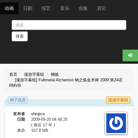
动画
日剧
综艺
音乐
合集
其它
搜索
首页
漫游字幕组
钢炼
[漫游字幕组] Fullmetal Alchemist 钢之炼金术师 2009 第24话
RMVB
种子信息
漫游字幕组
发布者
shinjico
日期
2009-09-20 04:48:25
( 接近 17 年 )
大小
107.8 MB