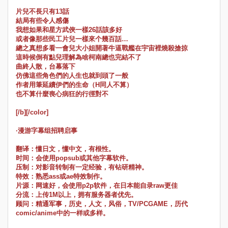
片兒不長只有13話
結局有些令人感傷
我想如果和星方武俠一樣26話該多好
或者像那些民工片兒一樣來个幾百話…
總之真想多看一會兒大小姐開著牛逼戰艦在宇宙裡燒殺搶掠
這時候倒有點兒理解為啥柯南總也完結不了
曲終人散，台幕落下
仿佛這些角色們的人生也就到頭了一般
作者用筆延續伊們的生命（H同人不算）
也不算什麼喪心病狂的行徑對不
[/b][/color]
·漫游字幕组招聘启事
翻译：懂日文，懂中文，有根性。
时间：会使用popsub或其他字幕软件。
压制：对影音转制有一定经验，有钻研精神。
特效：熟悉ass或ae特效制作。
片源：网速好，会使用p2p软件，在日本能自录raw更佳
分流：上传1M以上，拥有服务器者优先。
顾问：精通军事，历史，人文，风俗，TV/PCGAME，历代
comic/anime中的一样或多样。