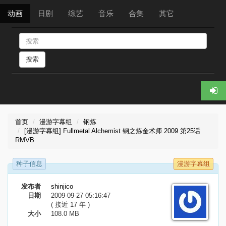
动画
日剧
综艺
音乐
合集
其它
搜索
首页
漫游字幕组
钢炼
[漫游字幕组] Fullmetal Alchemist 钢之炼金术师 2009 第25话
RMVB
种子信息
漫游字幕组
发布者
shinjico
日期
2009-09-27 05:16:47
( 接近 17 年 )
大小
108.0 MB