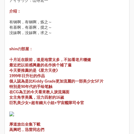
アイザック：山寺宏一
介绍：
有钢啊，有钢啊，炼之～
有基啊，有基啊，搅之～
没妹啊，没妹啊，求之～
shinの部屋：
十月近在眼前，道是地雷太多，不如看老片穩健
最近把以前感興趣的名作挨个補了遍
今天要推薦的是《星方天使》
1999年日升社的作品
個人認為是比Kiddy Grade更加流麗的一部美少女SF片
特別是90年代的手绘笔触
在CG為王的今天看來教人淚流滿面
女主角李美鳳，活力四射的16嵗
巨乳美少女+超有錢大小姐+宇宙艦隊司令官
厚道放出全集下載
高興吧，迅雷同志們