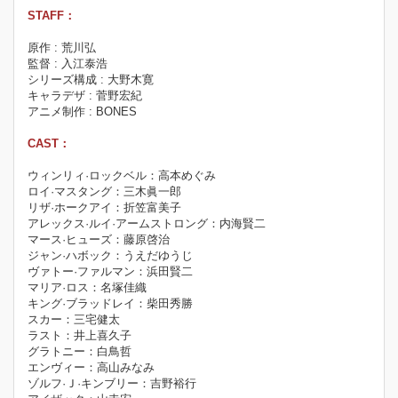
STAFF：
原作 : 荒川弘
監督 : 入江泰浩
シリーズ構成 : 大野木寛
キャラデザ : 菅野宏紀
アニメ制作 : BONES
CAST：
ウィンリィ·ロックベル：高本めぐみ
ロイ·マスタング：三木眞一郎
リザ·ホークアイ：折笠富美子
アレックス·ルイ·アームストロング：内海賢二
マース·ヒューズ：藤原啓治
ジャン·ハボック：うえだゆうじ
ヴァトー·ファルマン：浜田賢二
マリア·ロス：名塚佳織
キング·ブラッドレイ：柴田秀勝
スカー：三宅健太
ラスト：井上喜久子
グラトニー：白鳥哲
エンヴィー：高山みなみ
ゾルフ·Ｊ·キンブリー：吉野裕行