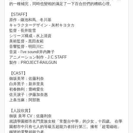
的一種補完，同時也變相的滿足了一下百合控們的糟糕心理。
【STAFF】
原作 - 鎌池和馬、冬川基
キャラクターデザイン - 灰村キヨタカ
監督 - 長井龍雪
シリーズ構成 - 水上清資
美術監督 - 黒田友範
音響監督 - 明田川仁
音楽 - I've sound/井内舞子
アニメーション制作 - J.C.STAFF
製作：PROJECT-RAILGUN
【CAST】
御坂美琴：佐藤利奈
白井黑子：新井里美
初春飾利：豊崎愛生
佐天淚子：伊藤加奈惠
上条当麻：阿部敦
【人設欣賞】
御坂 美琴 CV：佐藤利奈
就讀學園都市名門貴族女校「常盤台中學」的少女，十四歲。 在學
園都市中只有七人的等級五超能力者排行第三。擁有「超電磁砲」
稱號的電擊超能力者。