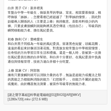
白井 黑子 CV：新井裡美
常盤台中學一年級生，御坂美琴的學妹、室友。相當愛慕御坂，稱
呼御坂「姊姊」，怎麼看都已經超越了「對學姊的憧憬」，因此對
妨礙兩人關係的人（主要是上條）抱持敵意。喜歡布料很少的內
褲。只要皮膚接觸到就能夠將其憑空傳送（包括自己），等級四的
瞬間移動能力者。擔任風紀委員。
初春 飾利 CV：豊崎愛生
和白井黑子同樣為一年級的風紀委員。留著黑色短髮，頭戴花圈，
遠遠的看起來好像頭頂著花瓶。對貴族女校常盤台中學相當憧憬，
往奇怪的方向學習日常生活和禮儀。還是一般人時，曾被第一次擔
任風紀委員任務的白井幫助。和白井十分要好。在風紀委員中負責
通信與情報管理，技術力連白井都十分吃驚。
上條 當麻 CV：阿部敦
擁有只要接觸到就可以消除力量的右手，無論是超能力或魔法之類
的異能之力都能夠消除的能力「幻想殺手」，但能力不屬於超能力
或魔術。由於機器無法測量，被當作等級零的無能力者。
[謎之聲字幕組][科學超電磁砲][01][BIG5][AR][MKV]
[1280x720].mkv (272.6 MB)