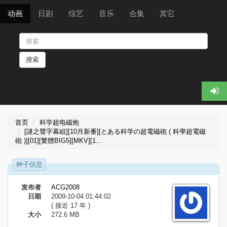
动画
日剧
综艺
音乐
合集
其它
搜索
首页
科学超电磁炮
[謎之聲字幕組][10月新番][とある科学の超電磁砲 ( 科學超電磁
砲 )][01][繁體BIG5][MKV][1...
种子信息
发布者
ACG2008
日期
2009-10-04 01:44:02
( 接近 17 年 )
大小
272.6 MB