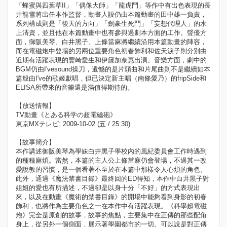
「蜂蜜與四葉草II」「偶像大師」「龍虎鬥」等作中有出色表現的長
井龍雪將出任本作監督，動畫人設仍由本篇動畫的田中雄一負責，
系列構成則是「後天的方向」「劍豪生死鬥」「妄想代理人」的水
上清資，並且他在本篇動畫中也有參與過劇本方面的工作。聲優方
面，御阪美琴、白井黑子、上條當麻將繼續沿用本篇動畫的陣容，
而在電磁炮中登場的另兩位重要角色初春飾利和佐天淚子則分別由
近期有活躍表現的豐崎愛生和伊籐加奈惠出演。音樂方面，劇中的
BGM仍由I'vesound操刀，遺憾的是片頭曲和片尾曲則不是繼續如本
篇般由I've的歌姬獻唱，但已決定新主唱（南條愛乃）的fripSide和
ELISA所帶來的音樂還是滿值得期待的。
【放送情報】
TV動畫《とある科学の超電磁砲》
東京MXテレビ: 2009-10-02 (五 / 25:30)
【故事簡介】
本作講述御阪美琴為學妹白井黑子學校內的風紀委員會工作時遇到
的種種麻煩。當然，本篇的主人公上條當麻仍會登場，不過其一改
愛說教的習慣，是一個看著不至於在本篇中那樣令人心煩的角色。
此外，通過《魔法禁書目錄》最終回的ED得知，本作中白井黑子對
姐姐的愛也有所描述，不過卻是以身十分「不好」的方式表現出
來，以及在動畫《魔術的禁書目錄》的開場中能夠看到身影的初春
飾利，也將作為主要角色之一在本作中有活躍表現。《科學超電磁
炮》完全是原創的故事，故事的焦點，主要集中在正傳的那些配角
身上，從另外一個側面，展示著學園都市的一切。可以說是對正傳