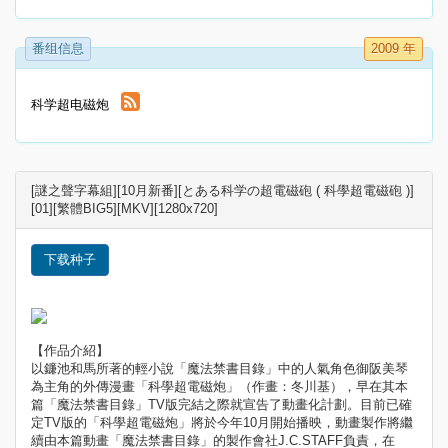
番组信息
2009 年
科学超电磁炮
[謎之聲字幕組][10月新番][とある科学の超電磁砲 ( 科學超電磁砲 )]
[01][繁體BIG5][MKV][1280x720]
下载种子
【作品介紹】
以鐮池和馬所著的輕小說「魔法禁書目錄」中的人氣角色御阪美琴
為主角的外傳漫畫「科學超電磁炮」（作畫：冬川基），早在其本
篇「魔法禁書目錄」TV版完結之際就宣告了動畫化計劃。目前已確
定TV版的「科學超電磁炮」將於今年10月開始播映，動畫製作將繼
續由本篇動畫「魔法禁書目錄」的製作會社J.C.STAFF負責，在