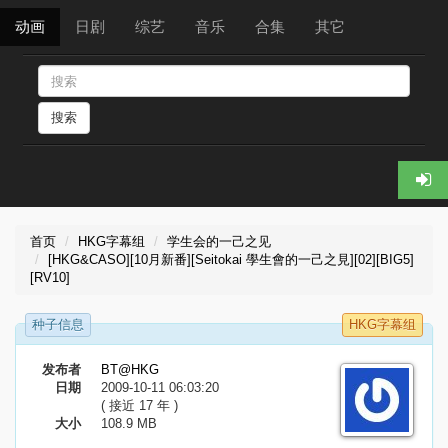
动画
日剧
综艺
音乐
合集
其它
搜索
首页
HKG字幕组
学生会的一己之见
[HKG&CASO][10月新番][Seitokai 學生會的一己之見][02][BIG5]
[RV10]
种子信息
HKG字幕组
发布者
BT@HKG
日期
2009-10-11 06:03:20
( 接近 17 年 )
大小
108.9 MB