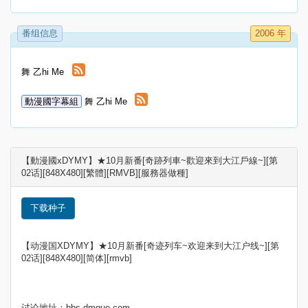
番组信息
2006 年
舞 乙hi Me
動漫國字幕組
舞 乙hi Me
【動漫國xDYMY】★10月新番[奇跡列車~歡迎來到大江戶線~][第
02话][848X480][繁體][RMVB][服務器做種]
下载种子
【动漫国XDYMY】★10月新番[奇迹列车~欢迎来到大江户线~][第
02话][848X480][简体][rmvb]
讨论地址：bbs.dmguo.com