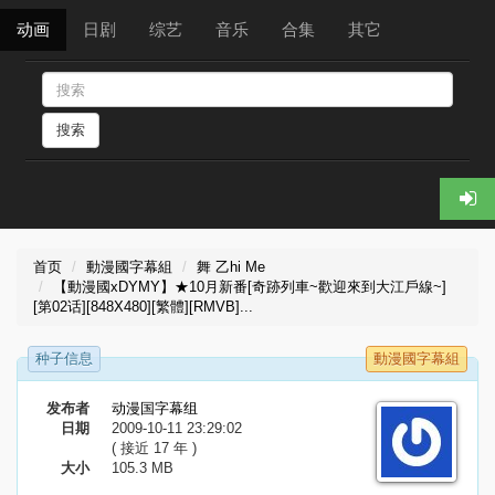
动画
日剧
综艺
音乐
合集
其它
搜索
首页
動漫國字幕組
舞 乙hi Me
【動漫國xDYMY】★10月新番[奇跡列車~歡迎來到大江戶線~]
[第02话][848X480][繁體][RMVB]...
种子信息
動漫國字幕組
发布者
动漫国字幕组
日期
2009-10-11 23:29:02
( 接近 17 年 )
大小
105.3 MB