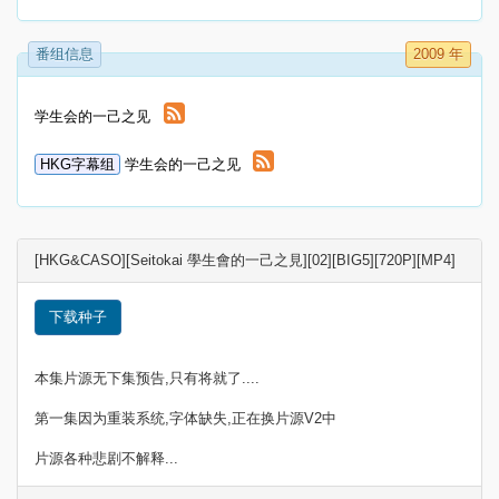
番组信息
2009 年
学生会的一己之见
HKG字幕组
学生会的一己之见
[HKG&CASO][Seitokai 學生會的一己之見][02][BIG5][720P][MP4]
下载种子
本集片源无下集预告,只有将就了....
第一集因为重装系统,字体缺失,正在换片源V2中
片源各种悲剧不解释...