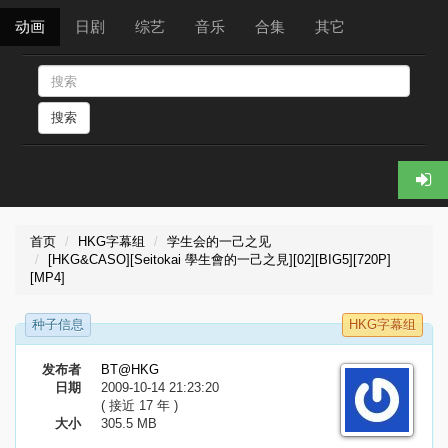
动画
日剧
综艺
音乐
合集
其它
搜索
首页
HKG字幕组
学生会的一己之见
[HKG&CASO][Seitokai 學生會的一己之見][02][BIG5][720P]
[MP4]
种子信息
HKG字幕组
发布者
BT@HKG
日期
2009-10-14 21:23:20
( 接近 17 年 )
大小
305.5 MB